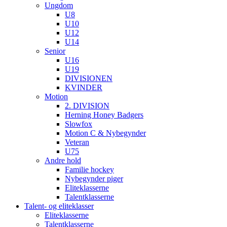
Ungdom
U8
U10
U12
U14
Senior
U16
U19
DIVISIONEN
KVINDER
Motion
2. DIVISION
Herning Honey Badgers
Slowfox
Motion C & Nybegynder
Veteran
U75
Andre hold
Familie hockey
Nybegynder piger
Eliteklasserne
Talentklasserne
Talent- og eliteklasser
Eliteklasserne
Talentklasserne