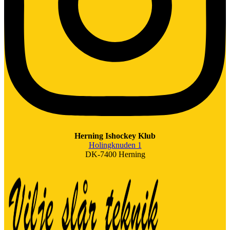
Herning Ishockey Klub
Holingknuden 1
DK-7400 Herning