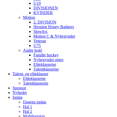
U19
DIVISIONEN
KVINDER
Motion
2. DIVISION
Herning Honey Badgers
Slowfox
Motion C & Nybegynder
Veteran
U75
Andre hold
Familie hockey
Nybegynder piger
Eliteklasserne
Talentklasserne
Talent- og eliteklasser
Eliteklasserne
Talentklasserne
Sponsor
Nyheder
Isplan
Dagens isplan
Hal 1
Hal 2
Mobilversion