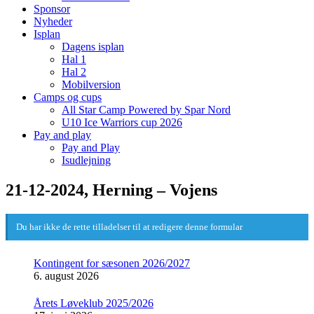
Sponsor
Nyheder
Isplan
Dagens isplan
Hal 1
Hal 2
Mobilversion
Camps og cups
All Star Camp Powered by Spar Nord
U10 Ice Warriors cup 2026
Pay and play
Pay and Play
Isudlejning
21-12-2024, Herning – Vojens
Du har ikke de rette tilladelser til at redigere denne formular
Kontingent for sæsonen 2026/2027
6. august 2026
Årets Løveklub 2025/2026