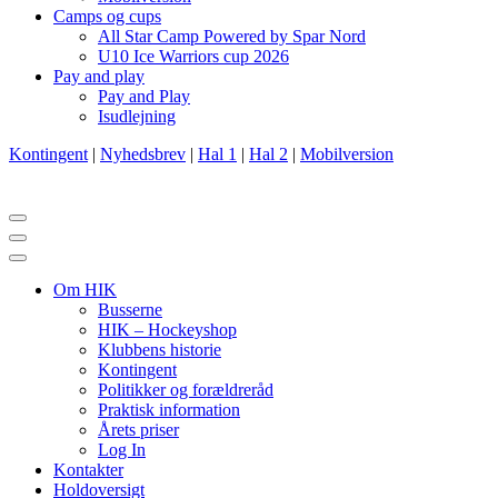
Camps og cups
All Star Camp Powered by Spar Nord
U10 Ice Warriors cup 2026
Pay and play
Pay and Play
Isudlejning
Kontingent
|
Nyhedsbrev
|
Hal 1
|
Hal 2
|
Mobilversion
Navigation
menu
Navigation
menu
Om HIK
Busserne
HIK – Hockeyshop
Klubbens historie
Kontingent
Politikker og forældreråd
Praktisk information
Årets priser
Log In
Kontakter
Holdoversigt