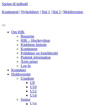
Spring til indhold
Kontingent
|
Nyhedsbrev
|
Hal 1
|
Hal 2
|
Mobilversion
Om HIK
Busserne
HIK – Hockeyshop
Klubbens historie
Kontingent
Politikker og forældreråd
Praktisk information
Årets priser
Log In
Kontakter
Holdoversigt
Ungdom
U8
U10
U12
U14
Senior
U16