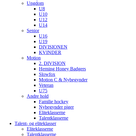
Ungdom
U8
U10
U12
U14
Senior
U16
U19
DIVISIONEN
KVINDER
Motion
2. DIVISION
Herning Honey Badgers
Slowfox
Motion C & Nybegynder
Veteran
U75
Andre hold
Familie hockey
Nybegynder piger
Eliteklasserne
Talentklasserne
Talent- og eliteklasser
Eliteklasserne
Talentklasserne