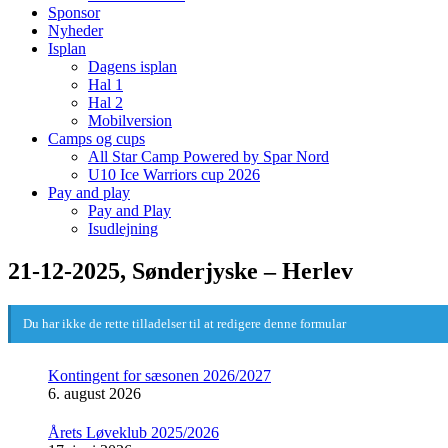
Sponsor
Nyheder
Isplan
Dagens isplan
Hal 1
Hal 2
Mobilversion
Camps og cups
All Star Camp Powered by Spar Nord
U10 Ice Warriors cup 2026
Pay and play
Pay and Play
Isudlejning
21-12-2025, Sønderjyske – Herlev
Du har ikke de rette tilladelser til at redigere denne formular
Kontingent for sæsonen 2026/2027
6. august 2026
Årets Løveklub 2025/2026