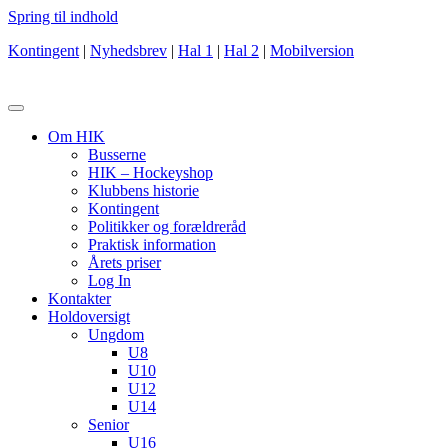
Spring til indhold
Kontingent
|
Nyhedsbrev
|
Hal 1
|
Hal 2
|
Mobilversion
Om HIK
Busserne
HIK – Hockeyshop
Klubbens historie
Kontingent
Politikker og forældreråd
Praktisk information
Årets priser
Log In
Kontakter
Holdoversigt
Ungdom
U8
U10
U12
U14
Senior
U16