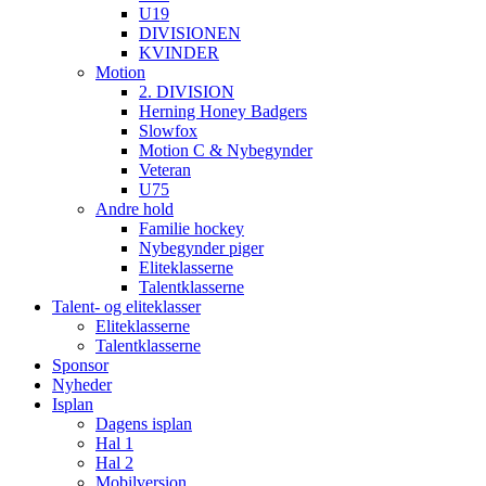
U19
DIVISIONEN
KVINDER
Motion
2. DIVISION
Herning Honey Badgers
Slowfox
Motion C & Nybegynder
Veteran
U75
Andre hold
Familie hockey
Nybegynder piger
Eliteklasserne
Talentklasserne
Talent- og eliteklasser
Eliteklasserne
Talentklasserne
Sponsor
Nyheder
Isplan
Dagens isplan
Hal 1
Hal 2
Mobilversion