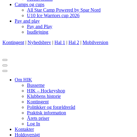
Camps og cups
All Star Camp Powered by Spar Nord
U10 Ice Warriors cup 2026
Pay and play
Pay and Play
Isudlejning
Kontingent
|
Nyhedsbrev
|
Hal 1
|
Hal 2
|
Mobilversion
Navigation
menu
Navigation
menu
Om HIK
Busserne
HIK – Hockeyshop
Klubbens historie
Kontingent
Politikker og forældreråd
Praktisk information
Årets priser
Log In
Kontakter
Holdoversigt