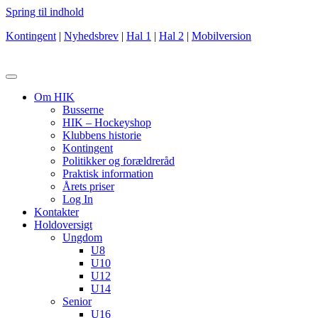
Spring til indhold
Kontingent
|
Nyhedsbrev
|
Hal 1
|
Hal 2
|
Mobilversion
Om HIK
Busserne
HIK – Hockeyshop
Klubbens historie
Kontingent
Politikker og forældreråd
Praktisk information
Årets priser
Log In
Kontakter
Holdoversigt
Ungdom
U8
U10
U12
U14
Senior
U16