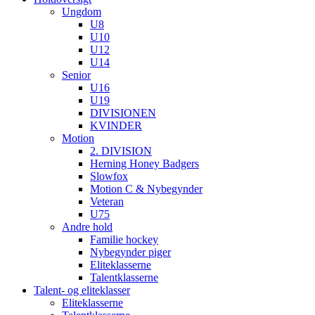
Ungdom
U8
U10
U12
U14
Senior
U16
U19
DIVISIONEN
KVINDER
Motion
2. DIVISION
Herning Honey Badgers
Slowfox
Motion C & Nybegynder
Veteran
U75
Andre hold
Familie hockey
Nybegynder piger
Eliteklasserne
Talentklasserne
Talent- og eliteklasser
Eliteklasserne