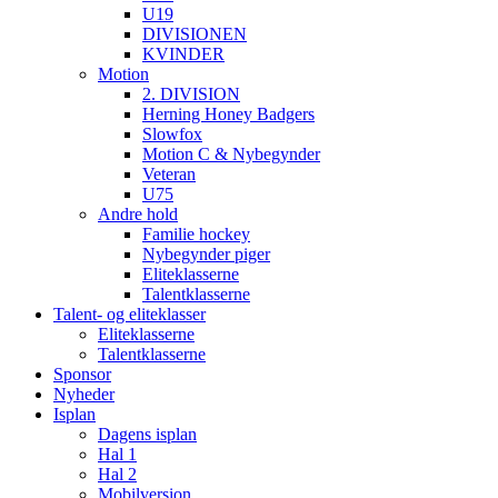
U19
DIVISIONEN
KVINDER
Motion
2. DIVISION
Herning Honey Badgers
Slowfox
Motion C & Nybegynder
Veteran
U75
Andre hold
Familie hockey
Nybegynder piger
Eliteklasserne
Talentklasserne
Talent- og eliteklasser
Eliteklasserne
Talentklasserne
Sponsor
Nyheder
Isplan
Dagens isplan
Hal 1
Hal 2
Mobilversion