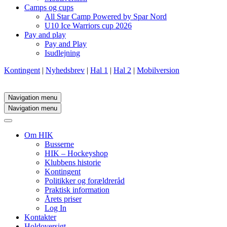
Camps og cups
All Star Camp Powered by Spar Nord
U10 Ice Warriors cup 2026
Pay and play
Pay and Play
Isudlejning
Kontingent
|
Nyhedsbrev
|
Hal 1
|
Hal 2
|
Mobilversion
Navigation menu
Navigation menu
Om HIK
Busserne
HIK – Hockeyshop
Klubbens historie
Kontingent
Politikker og forældreråd
Praktisk information
Årets priser
Log In
Kontakter
Holdoversigt