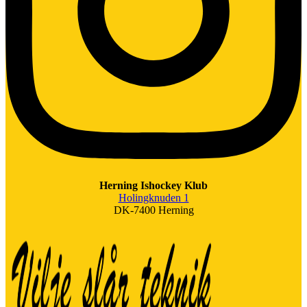
Herning Ishockey Klub
Holingknuden 1
DK-7400 Herning