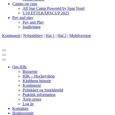
Camps og cups
All Star Camp Powered by Spar Nord
U10 EFTERÅRSCUP 2025
Pay and play
Pay and Play
Isudlejning
Kontingent
|
Nyhedsbrev
|
Hal 1
|
Hal 2
|
Mobilversion
Navigation
menu
Navigation
menu
Om HIK
Busserne
HIK – Hockeyshop
Klubbens historie
Kontingent
Politikker og forældreråd
Praktisk information
Årets priser
Log In
Kontakter
Holdoversigt