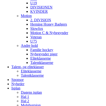
U19
DIVISIONEN
KVINDER
Motion
2. DIVISION
Herning Honey Badgers
Slowfox
Motion C & Nybegynder
Veteran
U75
Andre hold
Familie hockey
Nybegynder piger
Eliteklasserne
Talentklasserne
Talent- og eliteklasser
Eliteklasserne
Talentklasserne
Sponsor
Nyheder
Isplan
Dagens isplan
Hal 1
Hal 2
Mobilversion