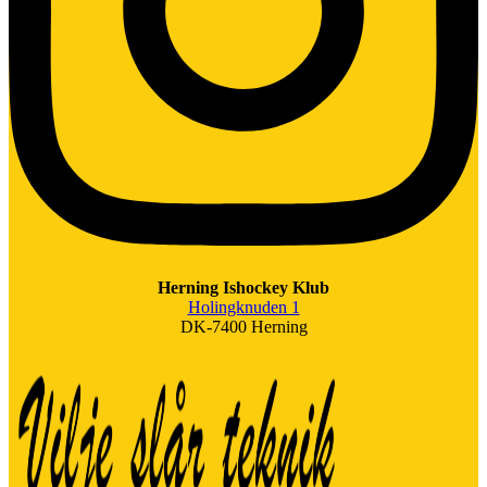
Herning Ishockey Klub
Holingknuden 1
DK-7400 Herning