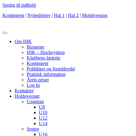
Spring til indhold
Kontingent
|
Nyhedsbrev
|
Hal 1
|
Hal 2
|
Mobilversion
Om HIK
Busserne
HIK – Hockeyshop
Klubbens historie
Kontingent
Politikker og forældreråd
Praktisk information
Årets priser
Log In
Kontakter
Holdoversigt
Ungdom
U8
U10
U12
U14
Senior
U16