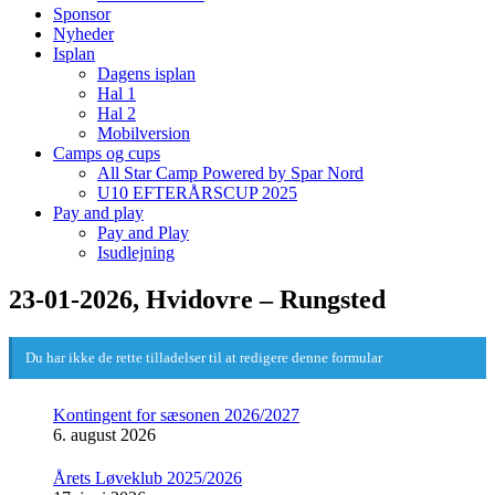
Sponsor
Nyheder
Isplan
Dagens isplan
Hal 1
Hal 2
Mobilversion
Camps og cups
All Star Camp Powered by Spar Nord
U10 EFTERÅRSCUP 2025
Pay and play
Pay and Play
Isudlejning
23-01-2026, Hvidovre – Rungsted
Du har ikke de rette tilladelser til at redigere denne formular
Kontingent for sæsonen 2026/2027
6. august 2026
Årets Løveklub 2025/2026