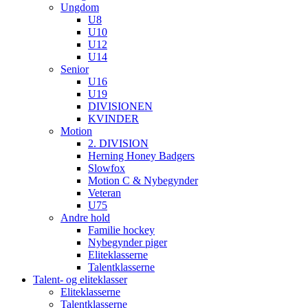
Ungdom
U8
U10
U12
U14
Senior
U16
U19
DIVISIONEN
KVINDER
Motion
2. DIVISION
Herning Honey Badgers
Slowfox
Motion C & Nybegynder
Veteran
U75
Andre hold
Familie hockey
Nybegynder piger
Eliteklasserne
Talentklasserne
Talent- og eliteklasser
Eliteklasserne
Talentklasserne