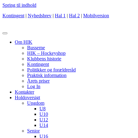
Spring til indhold
Kontingent
|
Nyhedsbrev
|
Hal 1
|
Hal 2
|
Mobilversion
Om HIK
Busserne
HIK – Hockeyshop
Klubbens historie
Kontingent
Politikker og forældreråd
Praktisk information
Årets priser
Log In
Kontakter
Holdoversigt
Ungdom
U8
U10
U12
U14
Senior
U16