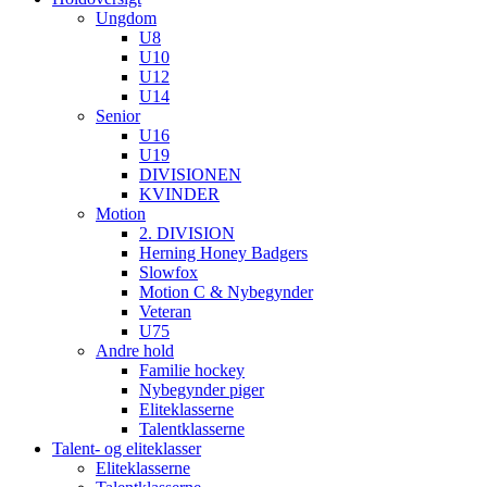
Ungdom
U8
U10
U12
U14
Senior
U16
U19
DIVISIONEN
KVINDER
Motion
2. DIVISION
Herning Honey Badgers
Slowfox
Motion C & Nybegynder
Veteran
U75
Andre hold
Familie hockey
Nybegynder piger
Eliteklasserne
Talentklasserne
Talent- og eliteklasser
Eliteklasserne