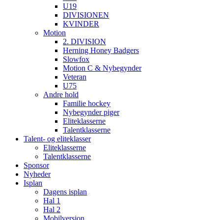
U19
DIVISIONEN
KVINDER
Motion
2. DIVISION
Herning Honey Badgers
Slowfox
Motion C & Nybegynder
Veteran
U75
Andre hold
Familie hockey
Nybegynder piger
Eliteklasserne
Talentklasserne
Talent- og eliteklasser
Eliteklasserne
Talentklasserne
Sponsor
Nyheder
Isplan
Dagens isplan
Hal 1
Hal 2
Mobilversion