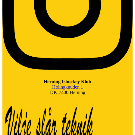
Herning Ishockey Klub
Holingknuden 1
DK-7400 Herning