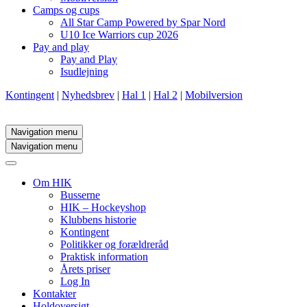
Camps og cups
All Star Camp Powered by Spar Nord
U10 Ice Warriors cup 2026
Pay and play
Pay and Play
Isudlejning
Kontingent
|
Nyhedsbrev
|
Hal 1
|
Hal 2
|
Mobilversion
Navigation menu
Navigation menu
Om HIK
Busserne
HIK – Hockeyshop
Klubbens historie
Kontingent
Politikker og forældreråd
Praktisk information
Årets priser
Log In
Kontakter
Holdoversigt