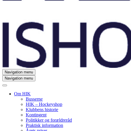
Navigation menu
Navigation menu
Om HIK
Busserne
HIK – Hockeyshop
Klubbens historie
Kontingent
Politikker og forældreråd
Praktisk information
Årets priser