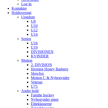
Log In
Kontakter
Holdoversigt
Ungdom
U8
U10
U12
U14
Senior
U16
U19
DIVISIONEN
KVINDER
Motion
2. DIVISION
Herning Honey Badgers
Slowfox
Motion C & Nybegynder
Veteran
U75
Andre hold
Familie hockey
Nybegynder piger
Eliteklasserne