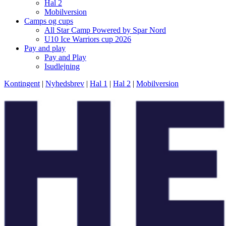
Hal 2
Mobilversion
Camps og cups
All Star Camp Powered by Spar Nord
U10 Ice Warriors cup 2026
Pay and play
Pay and Play
Isudlejning
Kontingent
|
Nyhedsbrev
|
Hal 1
|
Hal 2
|
Mobilversion