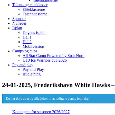
Talentklasserne
Talent- og eliteklasser
Eliteklasserne
Talentklasserne
Sponsor
Nyheder
Isplan
Dagens isplan
Hal 1
Hal 2
Mobilversion
Camps og cups
All Star Camp Powered by Spar Nord
U10 Ice Warriors cup 2026
Pay and play
Pay and Play
Isudlejning
24-01-2025, Frederikshavn White Hawks – 
Du har ikke de rette tilladelser til at redigere denne formular
Kontingent for sæsonen 2026/2027