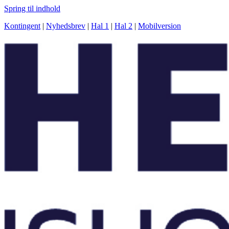
Spring til indhold
Kontingent
|
Nyhedsbrev
|
Hal 1
|
Hal 2
|
Mobilversion