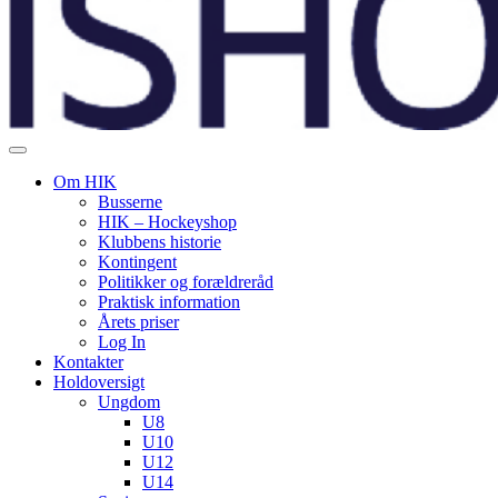
Om HIK
Busserne
HIK – Hockeyshop
Klubbens historie
Kontingent
Politikker og forældreråd
Praktisk information
Årets priser
Log In
Kontakter
Holdoversigt
Ungdom
U8
U10
U12
U14