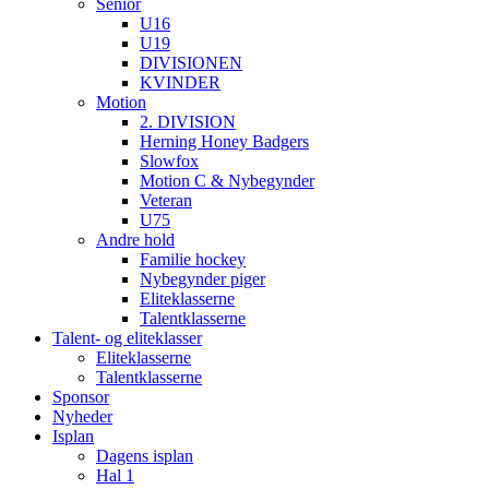
Senior
U16
U19
DIVISIONEN
KVINDER
Motion
2. DIVISION
Herning Honey Badgers
Slowfox
Motion C & Nybegynder
Veteran
U75
Andre hold
Familie hockey
Nybegynder piger
Eliteklasserne
Talentklasserne
Talent- og eliteklasser
Eliteklasserne
Talentklasserne
Sponsor
Nyheder
Isplan
Dagens isplan
Hal 1