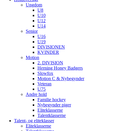
Ungdom
U8
U10
U12
U14
Senior
U16
U19
DIVISIONEN
KVINDER
Motion
2. DIVISION
Herning Honey Badgers
Slowfox
Motion C & Nybegynder
Veteran
U75
Andre hold
Familie hockey
Nybegynder piger
Eliteklasserne
Talentklasserne
Talent- og eliteklasser
Eliteklasserne