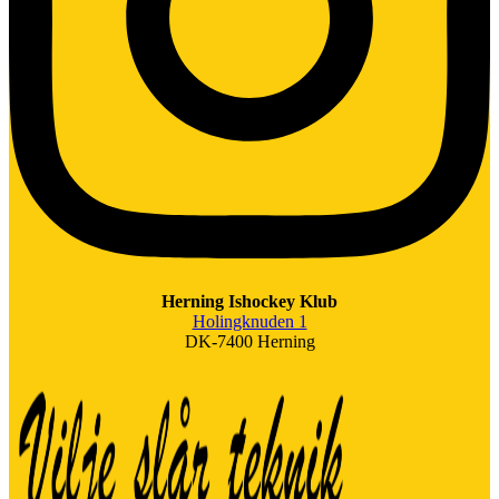
Herning Ishockey Klub
Holingknuden 1
DK-7400 Herning