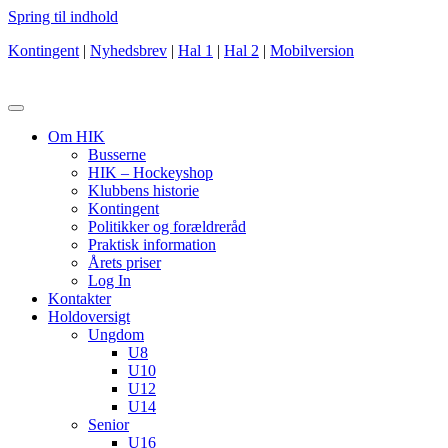
Spring til indhold
Kontingent
|
Nyhedsbrev
|
Hal 1
|
Hal 2
|
Mobilversion
Om HIK
Busserne
HIK – Hockeyshop
Klubbens historie
Kontingent
Politikker og forældreråd
Praktisk information
Årets priser
Log In
Kontakter
Holdoversigt
Ungdom
U8
U10
U12
U14
Senior
U16