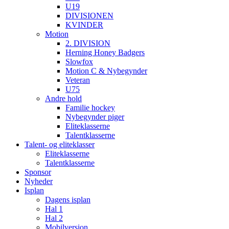
U19
DIVISIONEN
KVINDER
Motion
2. DIVISION
Herning Honey Badgers
Slowfox
Motion C & Nybegynder
Veteran
U75
Andre hold
Familie hockey
Nybegynder piger
Eliteklasserne
Talentklasserne
Talent- og eliteklasser
Eliteklasserne
Talentklasserne
Sponsor
Nyheder
Isplan
Dagens isplan
Hal 1
Hal 2
Mobilversion