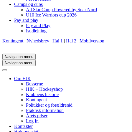
Camps og cups
All Star Camp Powered by Spar Nord
U10 Ice Warriors cup 2026
Pay and play
Pay and Play
Isudlejning
Kontingent
|
Nyhedsbrev
|
Hal 1
|
Hal 2
|
Mobilversion
Navigation menu
Navigation menu
Om HIK
Busserne
HIK – Hockeyshop
Klubbens historie
Kontingent
Politikker og forældreråd
Praktisk information
Årets priser
Log In
Kontakter
Holdoversigt