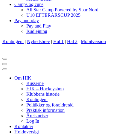
Camps og cups
All Star Camp Powered by Spar Nord
U10 EFTERÅRSCUP 2025
Pay and play
Pay and Play
Isudlejning
Kontingent
|
Nyhedsbrev
|
Hal 1
|
Hal 2
|
Mobilversion
Navigation
menu
Navigation
menu
Om HIK
Busserne
HIK – Hockeyshop
Klubbens historie
Kontingent
Politikker og forældreråd
Praktisk information
Årets priser
Log In
Kontakter
Holdoversigt