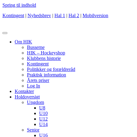
Spring til indhold
Kontingent
|
Nyhedsbrev
|
Hal 1
|
Hal 2
|
Mobilversion
Om HIK
Busserne
HIK – Hockeyshop
Klubbens historie
Kontingent
Politikker og forældreråd
Praktisk information
Årets priser
Log In
Kontakter
Holdoversigt
Ungdom
U8
U10
U12
U14
Senior
U16