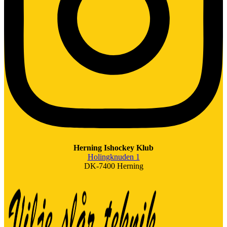
Herning Ishockey Klub
Holingknuden 1
DK-7400 Herning