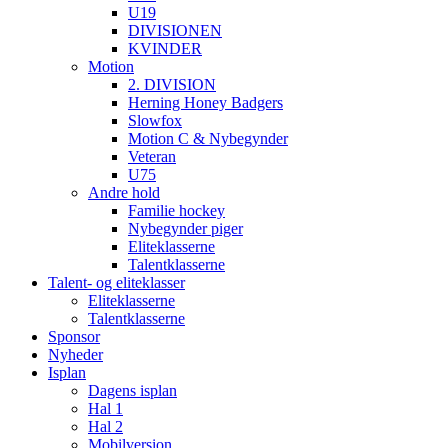
U19
DIVISIONEN
KVINDER
Motion
2. DIVISION
Herning Honey Badgers
Slowfox
Motion C & Nybegynder
Veteran
U75
Andre hold
Familie hockey
Nybegynder piger
Eliteklasserne
Talentklasserne
Talent- og eliteklasser
Eliteklasserne
Talentklasserne
Sponsor
Nyheder
Isplan
Dagens isplan
Hal 1
Hal 2
Mobilversion