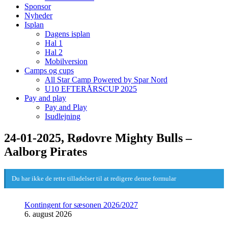
Sponsor
Nyheder
Isplan
Dagens isplan
Hal 1
Hal 2
Mobilversion
Camps og cups
All Star Camp Powered by Spar Nord
U10 EFTERÅRSCUP 2025
Pay and play
Pay and Play
Isudlejning
24-01-2025, Rødovre Mighty Bulls –
Aalborg Pirates
Du har ikke de rette tilladelser til at redigere denne formular
Kontingent for sæsonen 2026/2027
6. august 2026