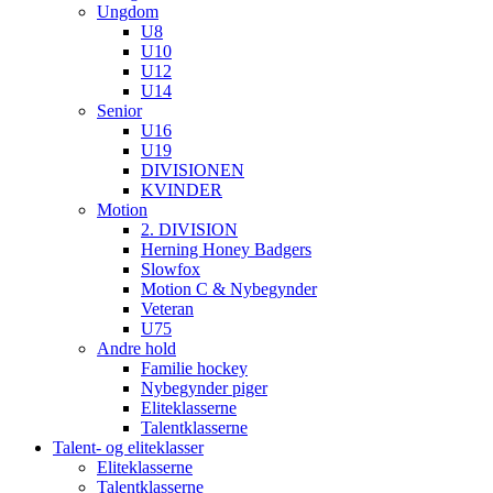
Ungdom
U8
U10
U12
U14
Senior
U16
U19
DIVISIONEN
KVINDER
Motion
2. DIVISION
Herning Honey Badgers
Slowfox
Motion C & Nybegynder
Veteran
U75
Andre hold
Familie hockey
Nybegynder piger
Eliteklasserne
Talentklasserne
Talent- og eliteklasser
Eliteklasserne
Talentklasserne