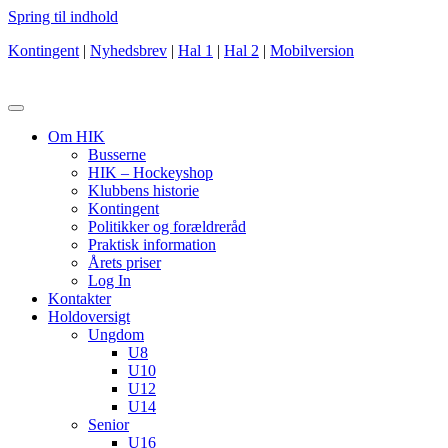
Spring til indhold
Kontingent
|
Nyhedsbrev
|
Hal 1
|
Hal 2
|
Mobilversion
Om HIK
Busserne
HIK – Hockeyshop
Klubbens historie
Kontingent
Politikker og forældreråd
Praktisk information
Årets priser
Log In
Kontakter
Holdoversigt
Ungdom
U8
U10
U12
U14
Senior
U16