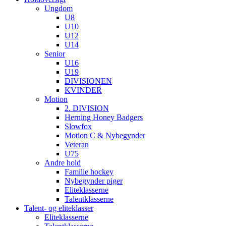
Ungdom
U8
U10
U12
U14
Senior
U16
U19
DIVISIONEN
KVINDER
Motion
2. DIVISION
Herning Honey Badgers
Slowfox
Motion C & Nybegynder
Veteran
U75
Andre hold
Familie hockey
Nybegynder piger
Eliteklasserne
Talentklasserne
Talent- og eliteklasser
Eliteklasserne