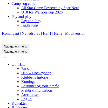
Camps og cups
All Star Camp Powered by Spar Nord
U10 Ice Warriors cup 2026
Pay and play
Pay and Play
Isudlejning
Kontingent
|
Nyhedsbrev
|
Hal 1
|
Hal 2
|
Mobilversion
Navigation menu
Navigation menu
Om HIK
Busserne
HIK – Hockeyshop
Klubbens historie
Kontingent
Politikker og forældreråd
Praktisk information
Årets priser
Log In
Kontakter
Holdoversigt