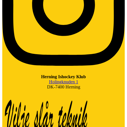
Herning Ishockey Klub
Holingknuden 1
DK-7400 Herning