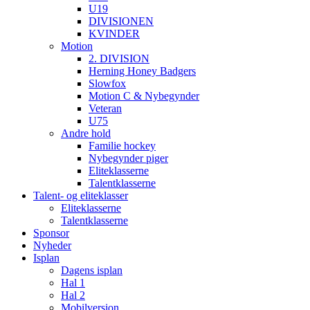
U19
DIVISIONEN
KVINDER
Motion
2. DIVISION
Herning Honey Badgers
Slowfox
Motion C & Nybegynder
Veteran
U75
Andre hold
Familie hockey
Nybegynder piger
Eliteklasserne
Talentklasserne
Talent- og eliteklasser
Eliteklasserne
Talentklasserne
Sponsor
Nyheder
Isplan
Dagens isplan
Hal 1
Hal 2
Mobilversion