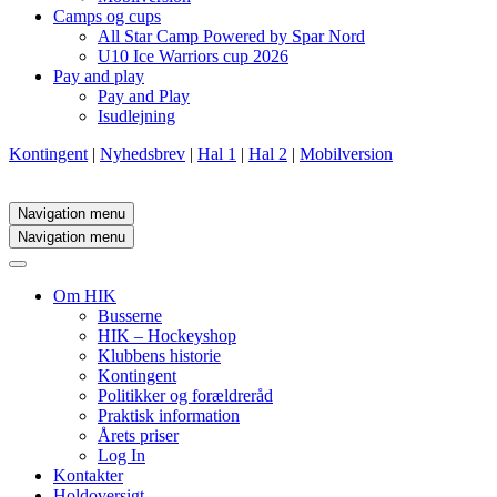
Camps og cups
All Star Camp Powered by Spar Nord
U10 Ice Warriors cup 2026
Pay and play
Pay and Play
Isudlejning
Kontingent
|
Nyhedsbrev
|
Hal 1
|
Hal 2
|
Mobilversion
Navigation menu
Navigation menu
Om HIK
Busserne
HIK – Hockeyshop
Klubbens historie
Kontingent
Politikker og forældreråd
Praktisk information
Årets priser
Log In
Kontakter
Holdoversigt