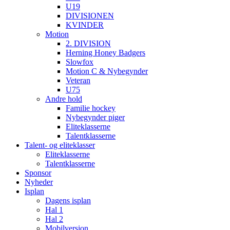
U19
DIVISIONEN
KVINDER
Motion
2. DIVISION
Herning Honey Badgers
Slowfox
Motion C & Nybegynder
Veteran
U75
Andre hold
Familie hockey
Nybegynder piger
Eliteklasserne
Talentklasserne
Talent- og eliteklasser
Eliteklasserne
Talentklasserne
Sponsor
Nyheder
Isplan
Dagens isplan
Hal 1
Hal 2
Mobilversion