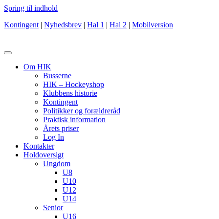
Spring til indhold
Kontingent
|
Nyhedsbrev
|
Hal 1
|
Hal 2
|
Mobilversion
Om HIK
Busserne
HIK – Hockeyshop
Klubbens historie
Kontingent
Politikker og forældreråd
Praktisk information
Årets priser
Log In
Kontakter
Holdoversigt
Ungdom
U8
U10
U12
U14
Senior
U16