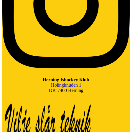
Herning Ishockey Klub
Holingknuden 1
DK-7400 Herning