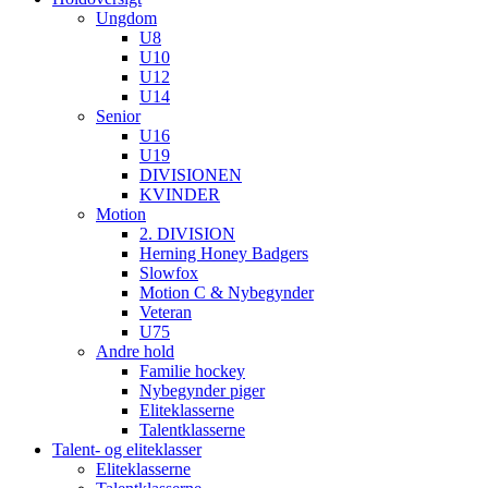
Ungdom
U8
U10
U12
U14
Senior
U16
U19
DIVISIONEN
KVINDER
Motion
2. DIVISION
Herning Honey Badgers
Slowfox
Motion C & Nybegynder
Veteran
U75
Andre hold
Familie hockey
Nybegynder piger
Eliteklasserne
Talentklasserne
Talent- og eliteklasser
Eliteklasserne