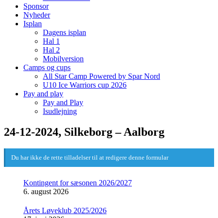
Sponsor
Nyheder
Isplan
Dagens isplan
Hal 1
Hal 2
Mobilversion
Camps og cups
All Star Camp Powered by Spar Nord
U10 Ice Warriors cup 2026
Pay and play
Pay and Play
Isudlejning
24-12-2024, Silkeborg – Aalborg
Du har ikke de rette tilladelser til at redigere denne formular
Kontingent for sæsonen 2026/2027
6. august 2026
Årets Løveklub 2025/2026