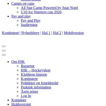
Camps og cups
All Star Camp Powered by Spar Nord
U10 Ice Warriors cup 2026
Pay and play
Pay and Play
Isudlejning
Kontingent
|
Nyhedsbrev
|
Hal 1
|
Hal 2
|
Mobilversion
Navigation
menu
Navigation
menu
Om HIK
Busserne
HIK – Hockeyshop
Klubbens historie
Kontingent
Politikker og forældreråd
Praktisk information
Årets priser
Log In
Kontakter
Holdoversigt