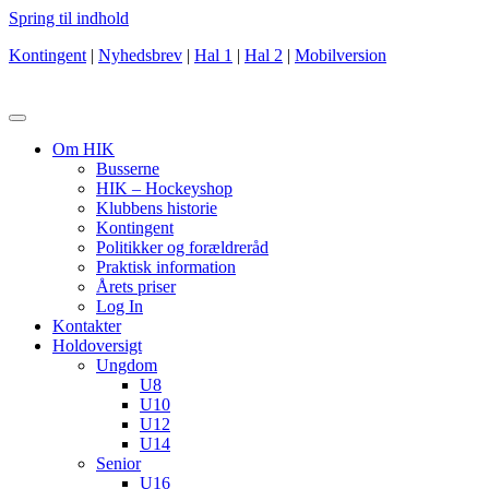
Spring til indhold
Kontingent
|
Nyhedsbrev
|
Hal 1
|
Hal 2
|
Mobilversion
Om HIK
Busserne
HIK – Hockeyshop
Klubbens historie
Kontingent
Politikker og forældreråd
Praktisk information
Årets priser
Log In
Kontakter
Holdoversigt
Ungdom
U8
U10
U12
U14
Senior
U16