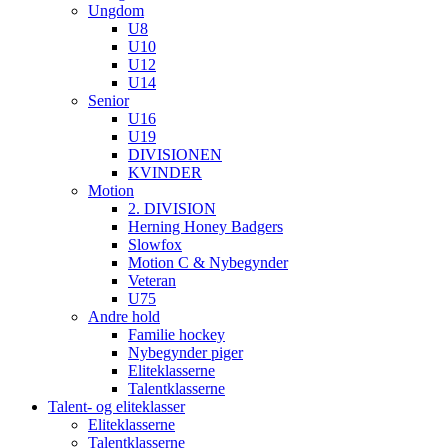
Ungdom
U8
U10
U12
U14
Senior
U16
U19
DIVISIONEN
KVINDER
Motion
2. DIVISION
Herning Honey Badgers
Slowfox
Motion C & Nybegynder
Veteran
U75
Andre hold
Familie hockey
Nybegynder piger
Eliteklasserne
Talentklasserne
Talent- og eliteklasser
Eliteklasserne
Talentklasserne