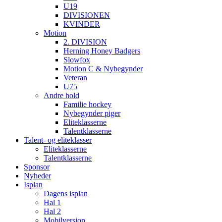
U19
DIVISIONEN
KVINDER
Motion
2. DIVISION
Herning Honey Badgers
Slowfox
Motion C & Nybegynder
Veteran
U75
Andre hold
Familie hockey
Nybegynder piger
Eliteklasserne
Talentklasserne
Talent- og eliteklasser
Eliteklasserne
Talentklasserne
Sponsor
Nyheder
Isplan
Dagens isplan
Hal 1
Hal 2
Mobilversion