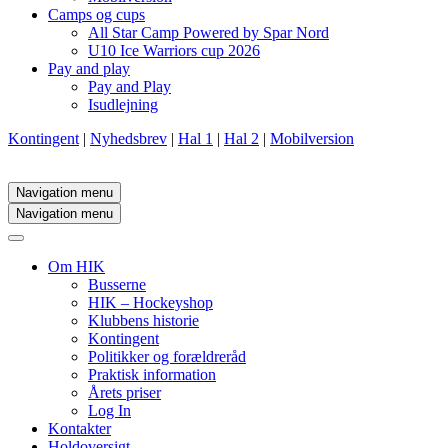
Camps og cups
All Star Camp Powered by Spar Nord
U10 Ice Warriors cup 2026
Pay and play
Pay and Play
Isudlejning
Kontingent
|
Nyhedsbrev
|
Hal 1
|
Hal 2
|
Mobilversion
Navigation menu
Navigation menu
Om HIK
Busserne
HIK – Hockeyshop
Klubbens historie
Kontingent
Politikker og forældreråd
Praktisk information
Årets priser
Log In
Kontakter
Holdoversigt