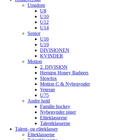
Ungdom
U8
U10
U12
U14
Senior
U16
U19
DIVISIONEN
KVINDER
Motion
2. DIVISION
Herning Honey Badgers
Slowfox
Motion C & Nybegynder
Veteran
U75
Andre hold
Familie hockey
Nybegynder piger
Eliteklasserne
Talentklasserne
Talent- og eliteklasser
Eliteklasserne