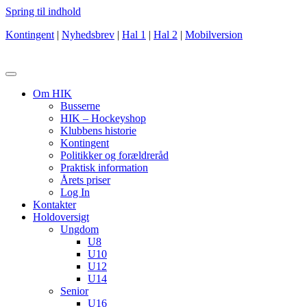
Spring til indhold
Kontingent
|
Nyhedsbrev
|
Hal 1
|
Hal 2
|
Mobilversion
Om HIK
Busserne
HIK – Hockeyshop
Klubbens historie
Kontingent
Politikker og forældreråd
Praktisk information
Årets priser
Log In
Kontakter
Holdoversigt
Ungdom
U8
U10
U12
U14
Senior
U16