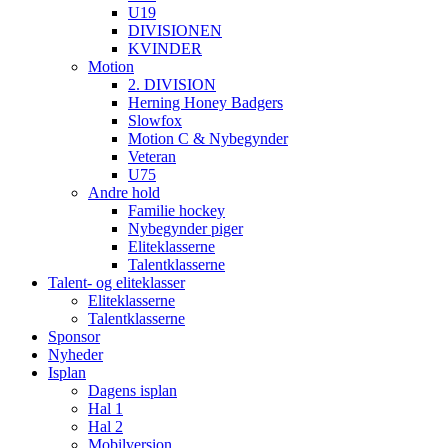
U19
DIVISIONEN
KVINDER
Motion
2. DIVISION
Herning Honey Badgers
Slowfox
Motion C & Nybegynder
Veteran
U75
Andre hold
Familie hockey
Nybegynder piger
Eliteklasserne
Talentklasserne
Talent- og eliteklasser
Eliteklasserne
Talentklasserne
Sponsor
Nyheder
Isplan
Dagens isplan
Hal 1
Hal 2
Mobilversion