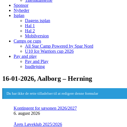
Talentklasserne
Sponsor
Nyheder
Isplan
Dagens isplan
Hal 1
Hal 2
Mobilversion
Camps og cups
All Star Camp Powered by Spar Nord
U10 Ice Warriors cup 2026
Pay and play
Pay and Play
Isudlejning
16-01-2026, Aalborg – Herning
Du har ikke de rette tilladelser til at redigere denne formular
Kontingent for sæsonen 2026/2027
6. august 2026
Årets Løveklub 2025/2026