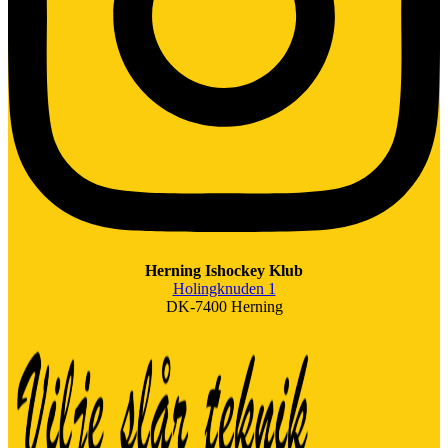
Herning Ishockey Klub
Holingknuden 1
DK-7400 Herning