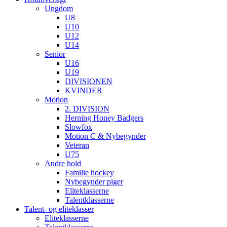
Ungdom
U8
U10
U12
U14
Senior
U16
U19
DIVISIONEN
KVINDER
Motion
2. DIVISION
Herning Honey Badgers
Slowfox
Motion C & Nybegynder
Veteran
U75
Andre hold
Familie hockey
Nybegynder piger
Eliteklasserne
Talentklasserne
Talent- og eliteklasser
Eliteklasserne