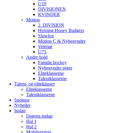
U19
DIVISIONEN
KVINDER
Motion
2. DIVISION
Herning Honey Badgers
Slowfox
Motion C & Nybegynder
Veteran
U75
Andre hold
Familie hockey
Nybegynder piger
Eliteklasserne
Talentklasserne
Talent- og eliteklasser
Eliteklasserne
Talentklasserne
Sponsor
Nyheder
Isplan
Dagens isplan
Hal 1
Hal 2
Mobilversion