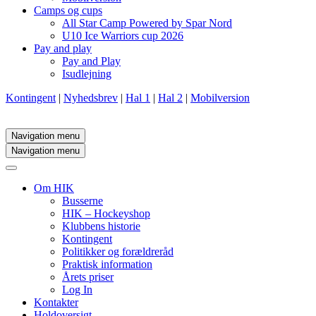
Camps og cups
All Star Camp Powered by Spar Nord
U10 Ice Warriors cup 2026
Pay and play
Pay and Play
Isudlejning
Kontingent
|
Nyhedsbrev
|
Hal 1
|
Hal 2
|
Mobilversion
Navigation menu
Navigation menu
Om HIK
Busserne
HIK – Hockeyshop
Klubbens historie
Kontingent
Politikker og forældreråd
Praktisk information
Årets priser
Log In
Kontakter
Holdoversigt