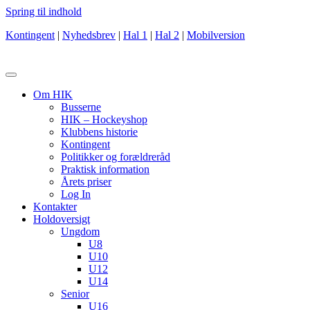
Spring til indhold
Kontingent
|
Nyhedsbrev
|
Hal 1
|
Hal 2
|
Mobilversion
Om HIK
Busserne
HIK – Hockeyshop
Klubbens historie
Kontingent
Politikker og forældreråd
Praktisk information
Årets priser
Log In
Kontakter
Holdoversigt
Ungdom
U8
U10
U12
U14
Senior
U16