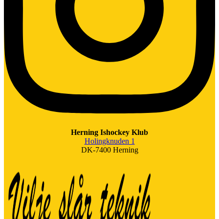
Herning Ishockey Klub
Holingknuden 1
DK-7400 Herning