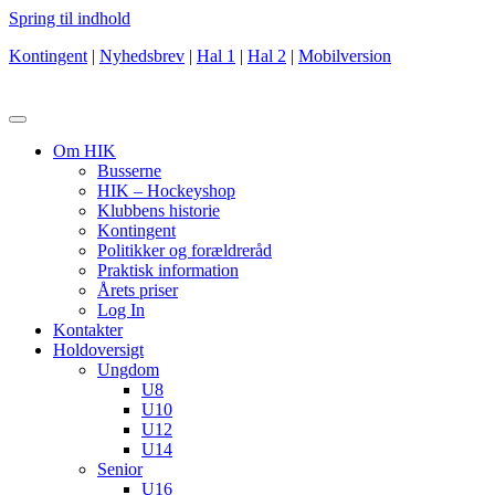
Spring til indhold
Kontingent
|
Nyhedsbrev
|
Hal 1
|
Hal 2
|
Mobilversion
Om HIK
Busserne
HIK – Hockeyshop
Klubbens historie
Kontingent
Politikker og forældreråd
Praktisk information
Årets priser
Log In
Kontakter
Holdoversigt
Ungdom
U8
U10
U12
U14
Senior
U16