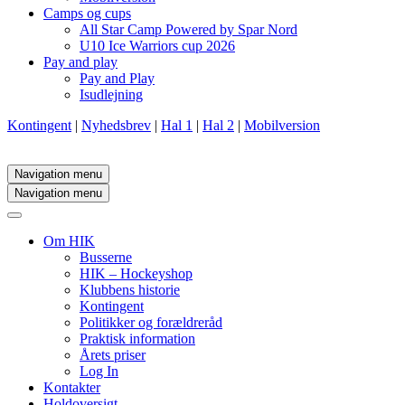
Camps og cups
All Star Camp Powered by Spar Nord
U10 Ice Warriors cup 2026
Pay and play
Pay and Play
Isudlejning
Kontingent
|
Nyhedsbrev
|
Hal 1
|
Hal 2
|
Mobilversion
Navigation menu
Navigation menu
Om HIK
Busserne
HIK – Hockeyshop
Klubbens historie
Kontingent
Politikker og forældreråd
Praktisk information
Årets priser
Log In
Kontakter
Holdoversigt