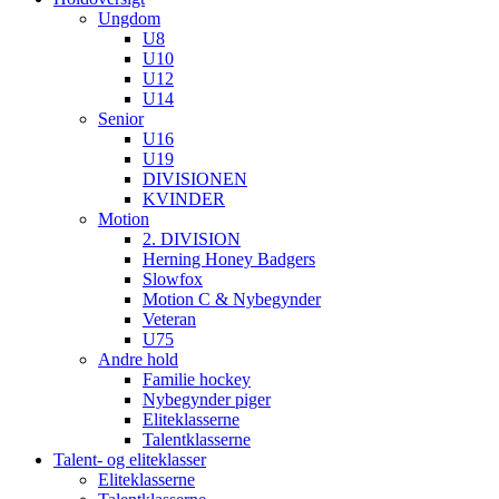
Ungdom
U8
U10
U12
U14
Senior
U16
U19
DIVISIONEN
KVINDER
Motion
2. DIVISION
Herning Honey Badgers
Slowfox
Motion C & Nybegynder
Veteran
U75
Andre hold
Familie hockey
Nybegynder piger
Eliteklasserne
Talentklasserne
Talent- og eliteklasser
Eliteklasserne