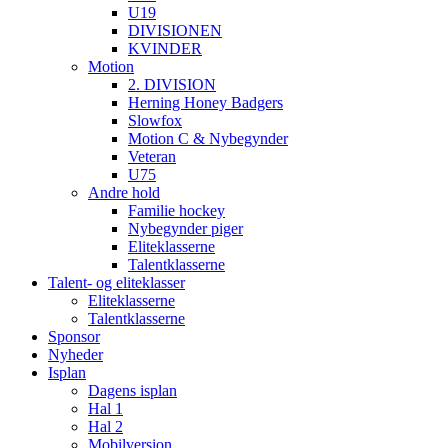
U19
DIVISIONEN
KVINDER
Motion
2. DIVISION
Herning Honey Badgers
Slowfox
Motion C & Nybegynder
Veteran
U75
Andre hold
Familie hockey
Nybegynder piger
Eliteklasserne
Talentklasserne
Talent- og eliteklasser
Eliteklasserne
Talentklasserne
Sponsor
Nyheder
Isplan
Dagens isplan
Hal 1
Hal 2
Mobilversion