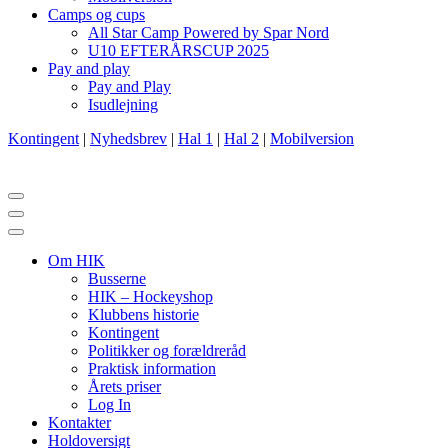
Camps og cups
All Star Camp Powered by Spar Nord
U10 EFTERÅRSCUP 2025
Pay and play
Pay and Play
Isudlejning
Kontingent
|
Nyhedsbrev
|
Hal 1
|
Hal 2
|
Mobilversion
Navigation
menu
Navigation
menu
Om HIK
Busserne
HIK – Hockeyshop
Klubbens historie
Kontingent
Politikker og forældreråd
Praktisk information
Årets priser
Log In
Kontakter
Holdoversigt