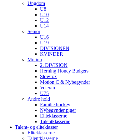
Ungdom
U8
U10
U12
U14
Senior
U16
U19
DIVISIONEN
KVINDER
Motion
2. DIVISION
Herning Honey Badgers
Slowfox
Motion C & Nybegynder
Veteran
U75
Andre hold
Familie hockey
Nybegynder piger
Eliteklasserne
Talentklasserne
Talent- og eliteklasser
Eliteklasserne
Talentklasserne