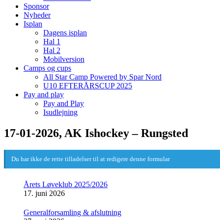
Sponsor
Nyheder
Isplan
Dagens isplan
Hal 1
Hal 2
Mobilversion
Camps og cups
All Star Camp Powered by Spar Nord
U10 EFTERÅRSCUP 2025
Pay and play
Pay and Play
Isudlejning
17-01-2026, AK Ishockey – Rungsted
Du har ikke de rette tilladelser til at redigere denne formular
Årets Løveklub 2025/2026
17. juni 2026
Generalforsamling & afslutning