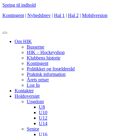
Spring til indhold
Kontingent
|
Nyhedsbrev
|
Hal 1
|
Hal 2
|
Mobilversion
Om HIK
Busserne
HIK – Hockeyshop
Klubbens historie
Kontingent
Politikker og forældreråd
Praktisk information
Årets priser
Log In
Kontakter
Holdoversigt
Ungdom
U8
U10
U12
U14
Senior
U16