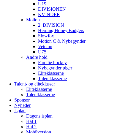
U19
DIVISIONEN
KVINDER
Motion
2. DIVISION
Herning Honey Badgers
Slowfox
Motion C & Nybegynder
Veteran
U75
Andre hold
Familie hockey
Nybegynder piger
Eliteklasserne
Talentklasserne
Talent- og eliteklasser
Eliteklasserne
Talentklasserne
Sponsor
Nyheder
Isplan
Dagens isplan
Hal 1
Hal 2
Mobilversion