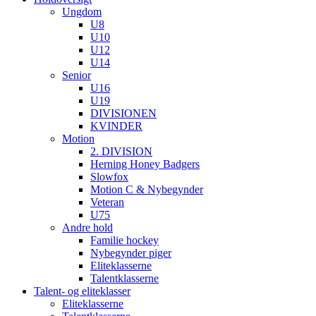
Ungdom
U8
U10
U12
U14
Senior
U16
U19
DIVISIONEN
KVINDER
Motion
2. DIVISION
Herning Honey Badgers
Slowfox
Motion C & Nybegynder
Veteran
U75
Andre hold
Familie hockey
Nybegynder piger
Eliteklasserne
Talentklasserne
Talent- og eliteklasser
Eliteklasserne