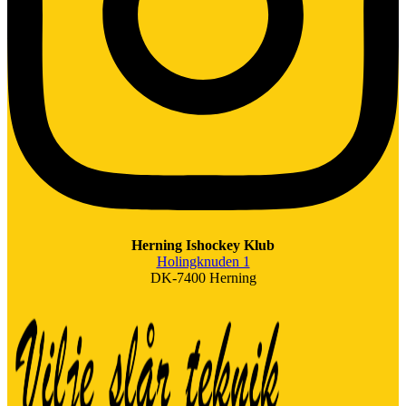
Herning Ishockey Klub
Holingknuden 1
DK-7400 Herning