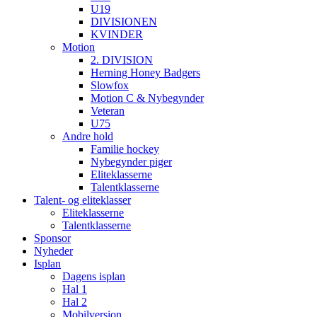
U19
DIVISIONEN
KVINDER
Motion
2. DIVISION
Herning Honey Badgers
Slowfox
Motion C & Nybegynder
Veteran
U75
Andre hold
Familie hockey
Nybegynder piger
Eliteklasserne
Talentklasserne
Talent- og eliteklasser
Eliteklasserne
Talentklasserne
Sponsor
Nyheder
Isplan
Dagens isplan
Hal 1
Hal 2
Mobilversion