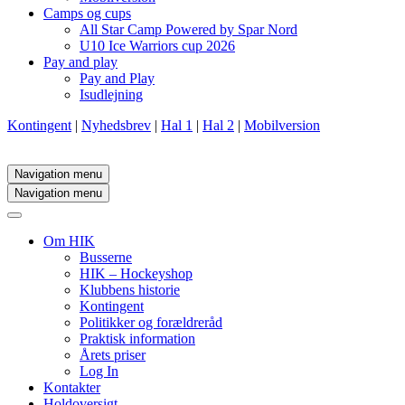
Camps og cups
All Star Camp Powered by Spar Nord
U10 Ice Warriors cup 2026
Pay and play
Pay and Play
Isudlejning
Kontingent
|
Nyhedsbrev
|
Hal 1
|
Hal 2
|
Mobilversion
Navigation menu
Navigation menu
Om HIK
Busserne
HIK – Hockeyshop
Klubbens historie
Kontingent
Politikker og forældreråd
Praktisk information
Årets priser
Log In
Kontakter
Holdoversigt