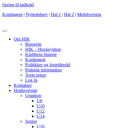
Spring til indhold
Kontingent
|
Nyhedsbrev
|
Hal 1
|
Hal 2
|
Mobilversion
Om HIK
Busserne
HIK – Hockeyshop
Klubbens historie
Kontingent
Politikker og forældreråd
Praktisk information
Årets priser
Log In
Kontakter
Holdoversigt
Ungdom
U8
U10
U12
U14
Senior
U16