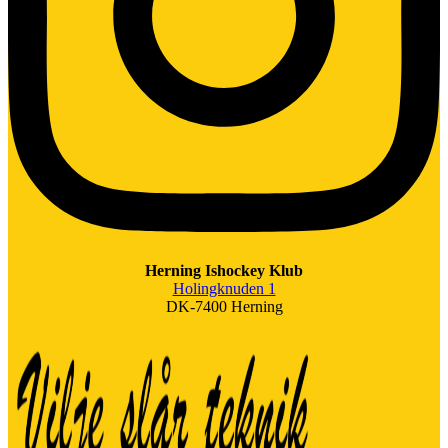
Herning Ishockey Klub
Holingknuden 1
DK-7400 Herning