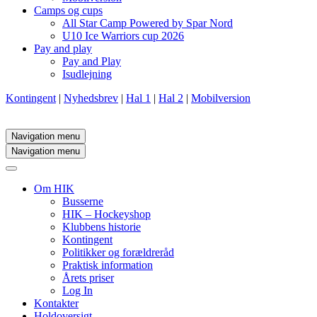
Camps og cups
All Star Camp Powered by Spar Nord
U10 Ice Warriors cup 2026
Pay and play
Pay and Play
Isudlejning
Kontingent
|
Nyhedsbrev
|
Hal 1
|
Hal 2
|
Mobilversion
Navigation menu
Navigation menu
Om HIK
Busserne
HIK – Hockeyshop
Klubbens historie
Kontingent
Politikker og forældreråd
Praktisk information
Årets priser
Log In
Kontakter
Holdoversigt