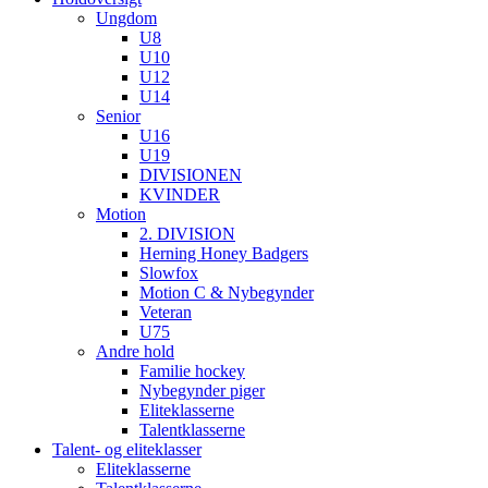
Ungdom
U8
U10
U12
U14
Senior
U16
U19
DIVISIONEN
KVINDER
Motion
2. DIVISION
Herning Honey Badgers
Slowfox
Motion C & Nybegynder
Veteran
U75
Andre hold
Familie hockey
Nybegynder piger
Eliteklasserne
Talentklasserne
Talent- og eliteklasser
Eliteklasserne