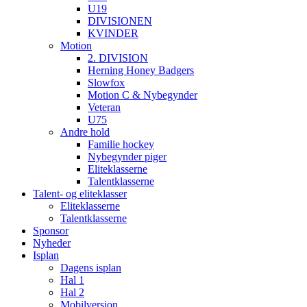
U19
DIVISIONEN
KVINDER
Motion
2. DIVISION
Herning Honey Badgers
Slowfox
Motion C & Nybegynder
Veteran
U75
Andre hold
Familie hockey
Nybegynder piger
Eliteklasserne
Talentklasserne
Talent- og eliteklasser
Eliteklasserne
Talentklasserne
Sponsor
Nyheder
Isplan
Dagens isplan
Hal 1
Hal 2
Mobilversion