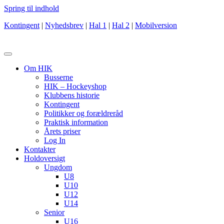
Spring til indhold
Kontingent
|
Nyhedsbrev
|
Hal 1
|
Hal 2
|
Mobilversion
Om HIK
Busserne
HIK – Hockeyshop
Klubbens historie
Kontingent
Politikker og forældreråd
Praktisk information
Årets priser
Log In
Kontakter
Holdoversigt
Ungdom
U8
U10
U12
U14
Senior
U16