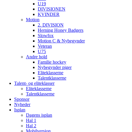
U19
DIVISIONEN
KVINDER
Motion
2. DIVISION
Herning Honey Badgers
Slowfox
Motion C & Nybegynder
Veteran
U75
Andre hold
Familie hockey
Nybegynder piger
Eliteklasserne
Talentklasserne
Talent- og eliteklasser
Eliteklasserne
Talentklasserne
Sponsor
Nyheder
Isplan
Dagens isplan
Hal 1
Hal 2
Mobilversion