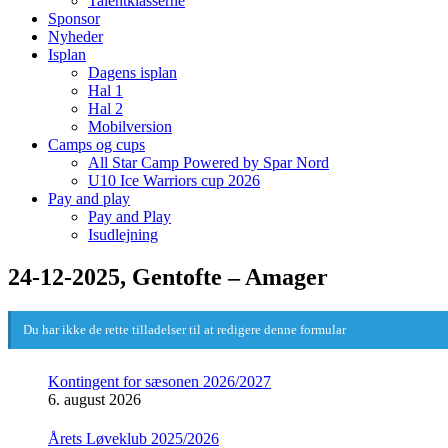
Talentklasserne
Sponsor
Nyheder
Isplan
Dagens isplan
Hal 1
Hal 2
Mobilversion
Camps og cups
All Star Camp Powered by Spar Nord
U10 Ice Warriors cup 2026
Pay and play
Pay and Play
Isudlejning
24-12-2025, Gentofte – Amager
Du har ikke de rette tilladelser til at redigere denne formular
Kontingent for sæsonen 2026/2027
6. august 2026
Årets Løveklub 2025/2026