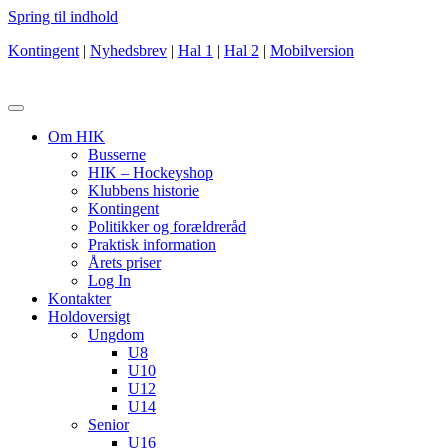
Spring til indhold
Kontingent
|
Nyhedsbrev
|
Hal 1
|
Hal 2
|
Mobilversion
Om HIK
Busserne
HIK – Hockeyshop
Klubbens historie
Kontingent
Politikker og forældreråd
Praktisk information
Årets priser
Log In
Kontakter
Holdoversigt
Ungdom
U8
U10
U12
U14
Senior
U16