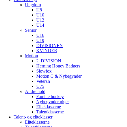
Ungdom
U8
U10
U12
U14
Senior
U16
U19
DIVISIONEN
KVINDER
Motion
2. DIVISION
Herning Honey Badgers
Slowfox
Motion C & Nybegynder
Veteran
U75
Andre hold
Familie hockey
Nybegynder piger
Eliteklasserne
Talentklasserne
Talent- og eliteklasser
Eliteklasserne