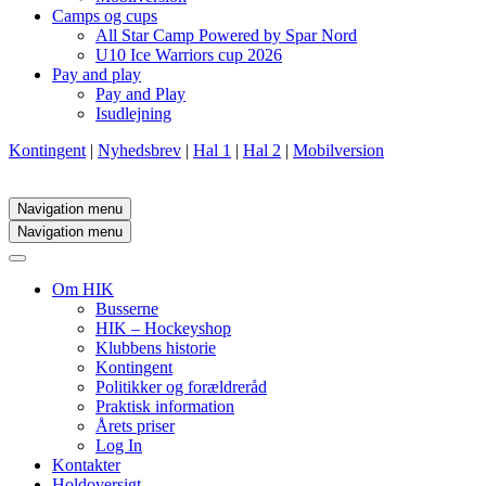
Camps og cups
All Star Camp Powered by Spar Nord
U10 Ice Warriors cup 2026
Pay and play
Pay and Play
Isudlejning
Kontingent
|
Nyhedsbrev
|
Hal 1
|
Hal 2
|
Mobilversion
Navigation menu
Navigation menu
Om HIK
Busserne
HIK – Hockeyshop
Klubbens historie
Kontingent
Politikker og forældreråd
Praktisk information
Årets priser
Log In
Kontakter
Holdoversigt