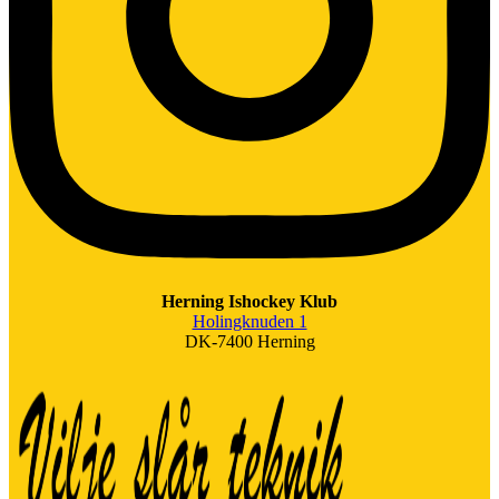
Herning Ishockey Klub
Holingknuden 1
DK-7400 Herning