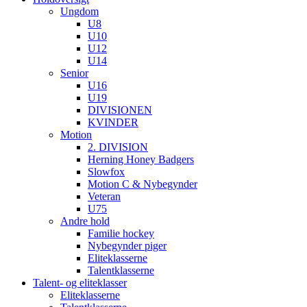
Ungdom
U8
U10
U12
U14
Senior
U16
U19
DIVISIONEN
KVINDER
Motion
2. DIVISION
Herning Honey Badgers
Slowfox
Motion C & Nybegynder
Veteran
U75
Andre hold
Familie hockey
Nybegynder piger
Eliteklasserne
Talentklasserne
Talent- og eliteklasser
Eliteklasserne