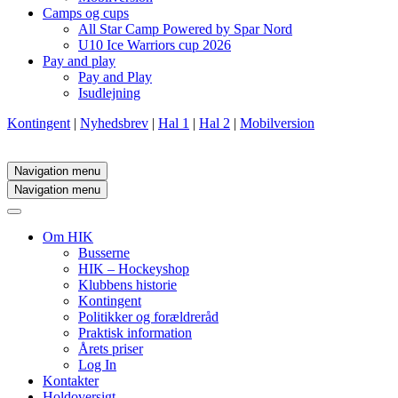
Camps og cups
All Star Camp Powered by Spar Nord
U10 Ice Warriors cup 2026
Pay and play
Pay and Play
Isudlejning
Kontingent
|
Nyhedsbrev
|
Hal 1
|
Hal 2
|
Mobilversion
Navigation menu
Navigation menu
Om HIK
Busserne
HIK – Hockeyshop
Klubbens historie
Kontingent
Politikker og forældreråd
Praktisk information
Årets priser
Log In
Kontakter
Holdoversigt