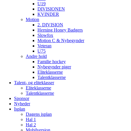
U19
DIVISIONEN
KVINDER
Motion
2. DIVISION
Herning Honey Badgers
Slowfox
Motion C & Nybegynder
Veteran
U75
Andre hold
Familie hockey
Nybegynder piger
Eliteklasserne
Talentklasserne
Talent- og eliteklasser
Eliteklasserne
Talentklasserne
Sponsor
Nyheder
Isplan
Dagens isplan
Hal 1
Hal 2
Mobilversion