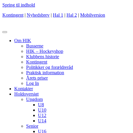
Spring til indhold
Kontingent
|
Nyhedsbrev
|
Hal 1
|
Hal 2
|
Mobilversion
Om HIK
Busserne
HIK – Hockeyshop
Klubbens historie
Kontingent
Politikker og forældreråd
Praktisk information
Årets priser
Log In
Kontakter
Holdoversigt
Ungdom
U8
U10
U12
U14
Senior
U16