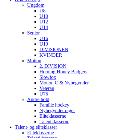
Ungdom
U8
U10
U12
U14
Senior
U16
U19
DIVISIONEN
KVINDER
Motion
2. DIVISION
Herning Honey Badgers
Slowfox
Motion C & Nybegynder
Veteran
U75
Andre hold
Familie hockey
Nybegynder piger
Eliteklasserne
Talentklasserne
Talent- og eliteklasser
Eliteklasserne