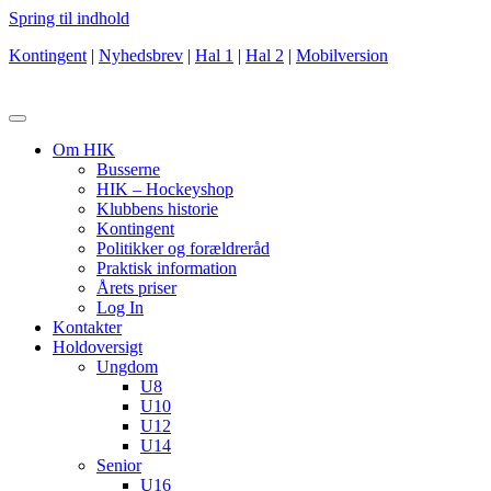
Spring til indhold
Kontingent
|
Nyhedsbrev
|
Hal 1
|
Hal 2
|
Mobilversion
Om HIK
Busserne
HIK – Hockeyshop
Klubbens historie
Kontingent
Politikker og forældreråd
Praktisk information
Årets priser
Log In
Kontakter
Holdoversigt
Ungdom
U8
U10
U12
U14
Senior
U16