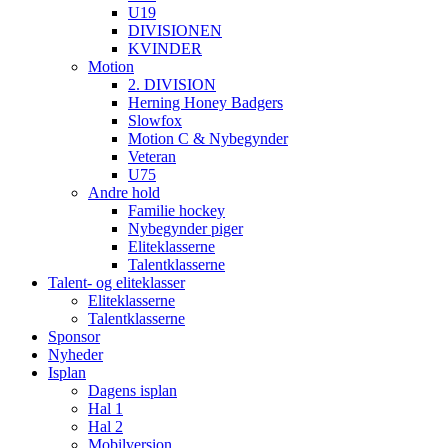
U19
DIVISIONEN
KVINDER
Motion
2. DIVISION
Herning Honey Badgers
Slowfox
Motion C & Nybegynder
Veteran
U75
Andre hold
Familie hockey
Nybegynder piger
Eliteklasserne
Talentklasserne
Talent- og eliteklasser
Eliteklasserne
Talentklasserne
Sponsor
Nyheder
Isplan
Dagens isplan
Hal 1
Hal 2
Mobilversion