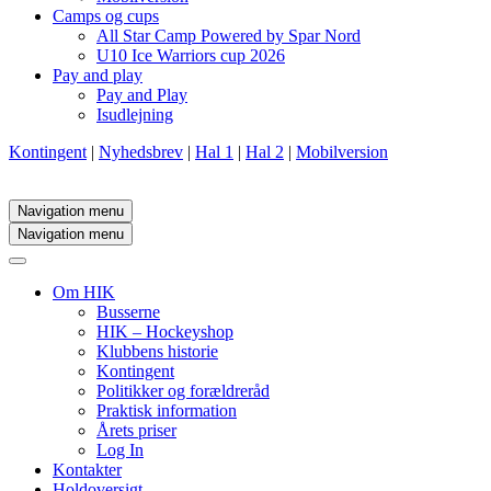
Camps og cups
All Star Camp Powered by Spar Nord
U10 Ice Warriors cup 2026
Pay and play
Pay and Play
Isudlejning
Kontingent
|
Nyhedsbrev
|
Hal 1
|
Hal 2
|
Mobilversion
Navigation menu
Navigation menu
Om HIK
Busserne
HIK – Hockeyshop
Klubbens historie
Kontingent
Politikker og forældreråd
Praktisk information
Årets priser
Log In
Kontakter
Holdoversigt