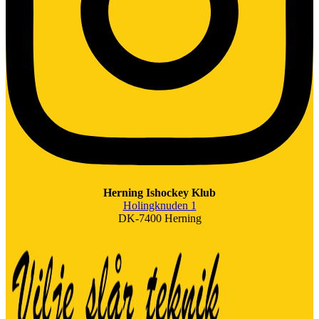
Herning Ishockey Klub
Holingknuden 1
DK-7400 Herning