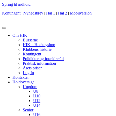
Spring til indhold
Kontingent
|
Nyhedsbrev
|
Hal 1
|
Hal 2
|
Mobilversion
Om HIK
Busserne
HIK – Hockeyshop
Klubbens historie
Kontingent
Politikker og forældreråd
Praktisk information
Årets priser
Log In
Kontakter
Holdoversigt
Ungdom
U8
U10
U12
U14
Senior
U16