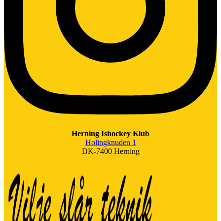
Herning Ishockey Klub
Holingknuden 1
DK-7400 Herning