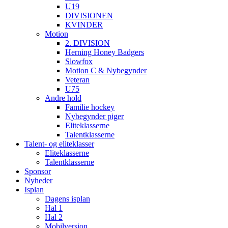
U19
DIVISIONEN
KVINDER
Motion
2. DIVISION
Herning Honey Badgers
Slowfox
Motion C & Nybegynder
Veteran
U75
Andre hold
Familie hockey
Nybegynder piger
Eliteklasserne
Talentklasserne
Talent- og eliteklasser
Eliteklasserne
Talentklasserne
Sponsor
Nyheder
Isplan
Dagens isplan
Hal 1
Hal 2
Mobilversion