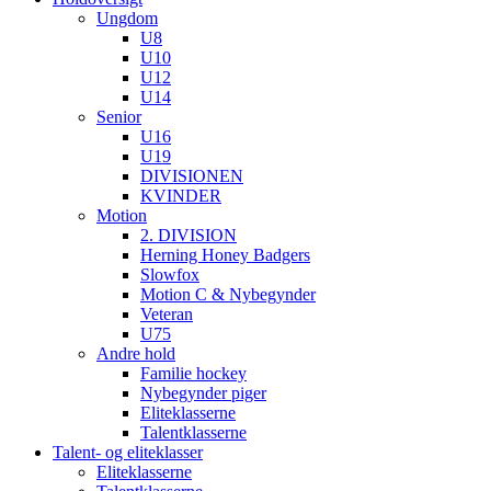
Ungdom
U8
U10
U12
U14
Senior
U16
U19
DIVISIONEN
KVINDER
Motion
2. DIVISION
Herning Honey Badgers
Slowfox
Motion C & Nybegynder
Veteran
U75
Andre hold
Familie hockey
Nybegynder piger
Eliteklasserne
Talentklasserne
Talent- og eliteklasser
Eliteklasserne