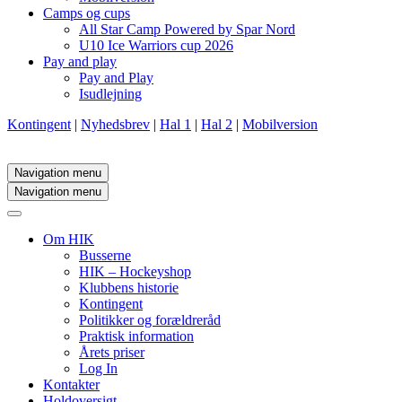
Camps og cups
All Star Camp Powered by Spar Nord
U10 Ice Warriors cup 2026
Pay and play
Pay and Play
Isudlejning
Kontingent
|
Nyhedsbrev
|
Hal 1
|
Hal 2
|
Mobilversion
Navigation menu
Navigation menu
Om HIK
Busserne
HIK – Hockeyshop
Klubbens historie
Kontingent
Politikker og forældreråd
Praktisk information
Årets priser
Log In
Kontakter
Holdoversigt