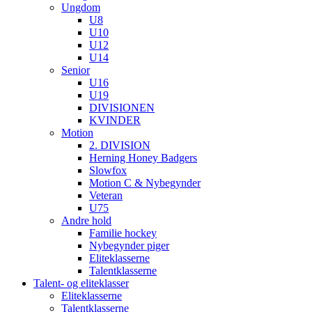
Ungdom
U8
U10
U12
U14
Senior
U16
U19
DIVISIONEN
KVINDER
Motion
2. DIVISION
Herning Honey Badgers
Slowfox
Motion C & Nybegynder
Veteran
U75
Andre hold
Familie hockey
Nybegynder piger
Eliteklasserne
Talentklasserne
Talent- og eliteklasser
Eliteklasserne
Talentklasserne