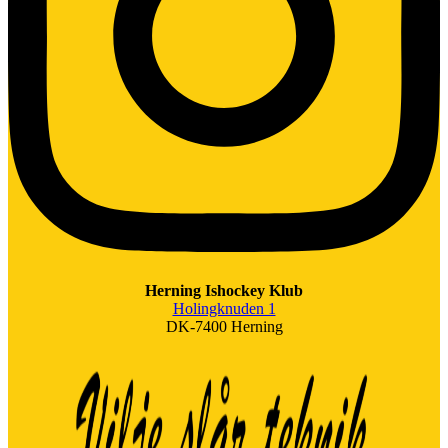
Herning Ishockey Klub
Holingknuden 1
DK-7400 Herning