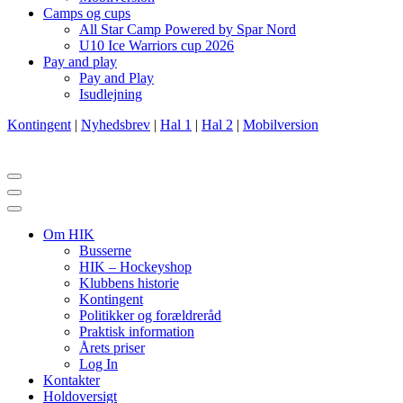
Camps og cups
All Star Camp Powered by Spar Nord
U10 Ice Warriors cup 2026
Pay and play
Pay and Play
Isudlejning
Kontingent
|
Nyhedsbrev
|
Hal 1
|
Hal 2
|
Mobilversion
Navigation
menu
Navigation
menu
Om HIK
Busserne
HIK – Hockeyshop
Klubbens historie
Kontingent
Politikker og forældreråd
Praktisk information
Årets priser
Log In
Kontakter
Holdoversigt