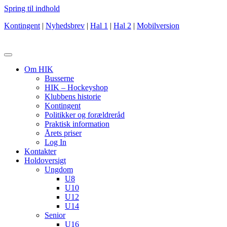
Spring til indhold
Kontingent
|
Nyhedsbrev
|
Hal 1
|
Hal 2
|
Mobilversion
Om HIK
Busserne
HIK – Hockeyshop
Klubbens historie
Kontingent
Politikker og forældreråd
Praktisk information
Årets priser
Log In
Kontakter
Holdoversigt
Ungdom
U8
U10
U12
U14
Senior
U16