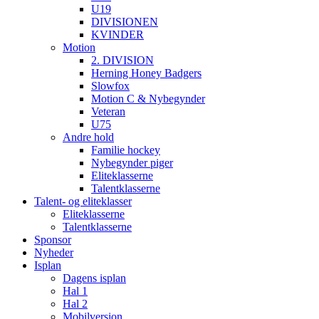
U19
DIVISIONEN
KVINDER
Motion
2. DIVISION
Herning Honey Badgers
Slowfox
Motion C & Nybegynder
Veteran
U75
Andre hold
Familie hockey
Nybegynder piger
Eliteklasserne
Talentklasserne
Talent- og eliteklasser
Eliteklasserne
Talentklasserne
Sponsor
Nyheder
Isplan
Dagens isplan
Hal 1
Hal 2
Mobilversion