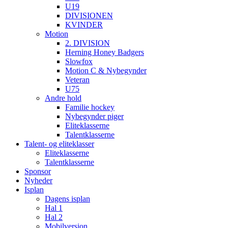
U19
DIVISIONEN
KVINDER
Motion
2. DIVISION
Herning Honey Badgers
Slowfox
Motion C & Nybegynder
Veteran
U75
Andre hold
Familie hockey
Nybegynder piger
Eliteklasserne
Talentklasserne
Talent- og eliteklasser
Eliteklasserne
Talentklasserne
Sponsor
Nyheder
Isplan
Dagens isplan
Hal 1
Hal 2
Mobilversion