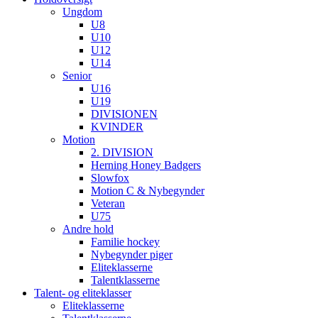
Ungdom
U8
U10
U12
U14
Senior
U16
U19
DIVISIONEN
KVINDER
Motion
2. DIVISION
Herning Honey Badgers
Slowfox
Motion C & Nybegynder
Veteran
U75
Andre hold
Familie hockey
Nybegynder piger
Eliteklasserne
Talentklasserne
Talent- og eliteklasser
Eliteklasserne