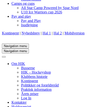
Camps og cups
All Star Camp Powered by Spar Nord
U10 Ice Warriors cup 2026
Pay and play
Pay and Play
Isudlejning
Kontingent
|
Nyhedsbrev
|
Hal 1
|
Hal 2
|
Mobilversion
Navigation menu
Navigation menu
Om HIK
Busserne
HIK – Hockeyshop
Klubbens historie
Kontingent
Politikker og forældreråd
Praktisk information
Årets priser
Log In
Kontakter
Holdoversigt