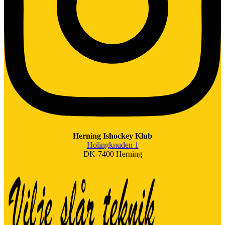
Herning Ishockey Klub
Holingknuden 1
DK-7400 Herning