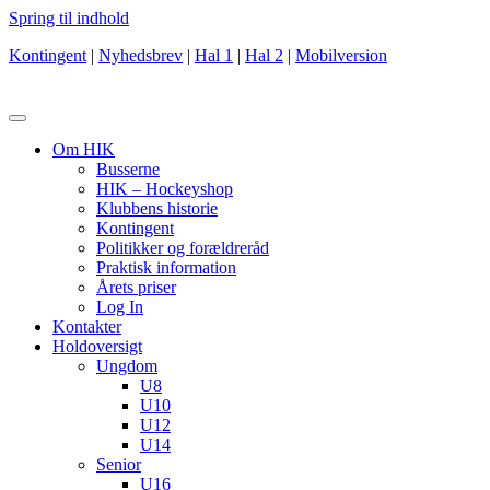
Spring til indhold
Kontingent
|
Nyhedsbrev
|
Hal 1
|
Hal 2
|
Mobilversion
Om HIK
Busserne
HIK – Hockeyshop
Klubbens historie
Kontingent
Politikker og forældreråd
Praktisk information
Årets priser
Log In
Kontakter
Holdoversigt
Ungdom
U8
U10
U12
U14
Senior
U16