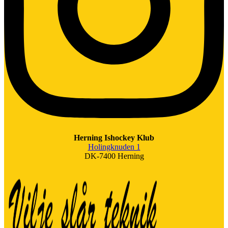
Herning Ishockey Klub
Holingknuden 1
DK-7400 Herning