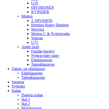
U19
DIVISIONEN
KVINDER
Motion
2. DIVISION
Herning Honey Badgers
Slowfox
Motion C & Nybegynder
Veteran
U75
Andre hold
Familie hockey
Nybegynder piger
Eliteklasserne
Talentklasserne
Talent- og eliteklasser
Eliteklasserne
Talentklasserne
Sponsor
Nyheder
Isplan
Dagens isplan
Hal 1
Hal 2
Mobilversion