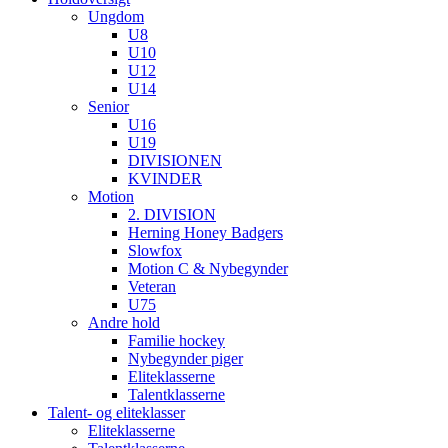
Ungdom
U8
U10
U12
U14
Senior
U16
U19
DIVISIONEN
KVINDER
Motion
2. DIVISION
Herning Honey Badgers
Slowfox
Motion C & Nybegynder
Veteran
U75
Andre hold
Familie hockey
Nybegynder piger
Eliteklasserne
Talentklasserne
Talent- og eliteklasser
Eliteklasserne