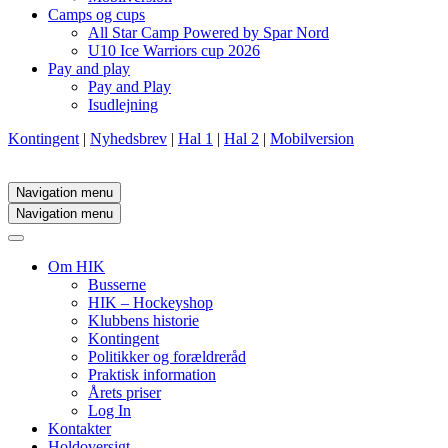
Camps og cups
All Star Camp Powered by Spar Nord
U10 Ice Warriors cup 2026
Pay and play
Pay and Play
Isudlejning
Kontingent
|
Nyhedsbrev
|
Hal 1
|
Hal 2
|
Mobilversion
Navigation menu
Navigation menu
Om HIK
Busserne
HIK – Hockeyshop
Klubbens historie
Kontingent
Politikker og forældreråd
Praktisk information
Årets priser
Log In
Kontakter
Holdoversigt