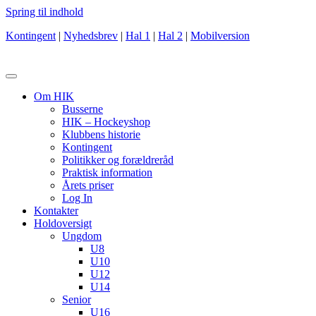
Spring til indhold
Kontingent
|
Nyhedsbrev
|
Hal 1
|
Hal 2
|
Mobilversion
Om HIK
Busserne
HIK – Hockeyshop
Klubbens historie
Kontingent
Politikker og forældreråd
Praktisk information
Årets priser
Log In
Kontakter
Holdoversigt
Ungdom
U8
U10
U12
U14
Senior
U16