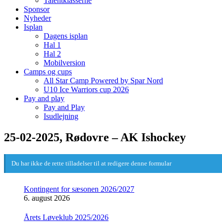
Talentklasserne
Sponsor
Nyheder
Isplan
Dagens isplan
Hal 1
Hal 2
Mobilversion
Camps og cups
All Star Camp Powered by Spar Nord
U10 Ice Warriors cup 2026
Pay and play
Pay and Play
Isudlejning
25-02-2025, Rødovre – AK Ishockey
Du har ikke de rette tilladelser til at redigere denne formular
Kontingent for sæsonen 2026/2027
6. august 2026
Årets Løveklub 2025/2026