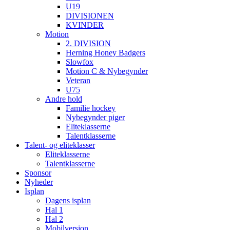
U19
DIVISIONEN
KVINDER
Motion
2. DIVISION
Herning Honey Badgers
Slowfox
Motion C & Nybegynder
Veteran
U75
Andre hold
Familie hockey
Nybegynder piger
Eliteklasserne
Talentklasserne
Talent- og eliteklasser
Eliteklasserne
Talentklasserne
Sponsor
Nyheder
Isplan
Dagens isplan
Hal 1
Hal 2
Mobilversion