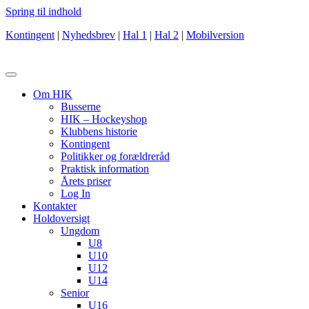
Spring til indhold
Kontingent
|
Nyhedsbrev
|
Hal 1
|
Hal 2
|
Mobilversion
Om HIK
Busserne
HIK – Hockeyshop
Klubbens historie
Kontingent
Politikker og forældreråd
Praktisk information
Årets priser
Log In
Kontakter
Holdoversigt
Ungdom
U8
U10
U12
U14
Senior
U16