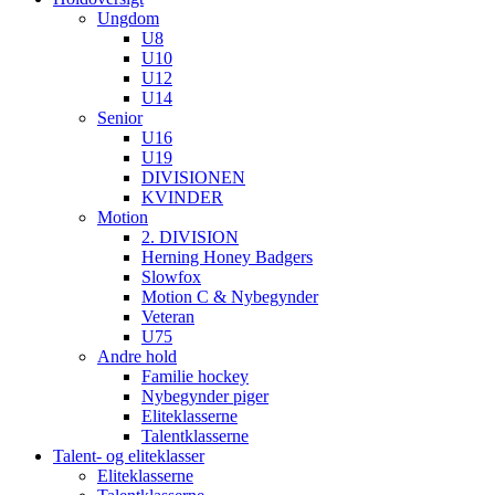
Ungdom
U8
U10
U12
U14
Senior
U16
U19
DIVISIONEN
KVINDER
Motion
2. DIVISION
Herning Honey Badgers
Slowfox
Motion C & Nybegynder
Veteran
U75
Andre hold
Familie hockey
Nybegynder piger
Eliteklasserne
Talentklasserne
Talent- og eliteklasser
Eliteklasserne