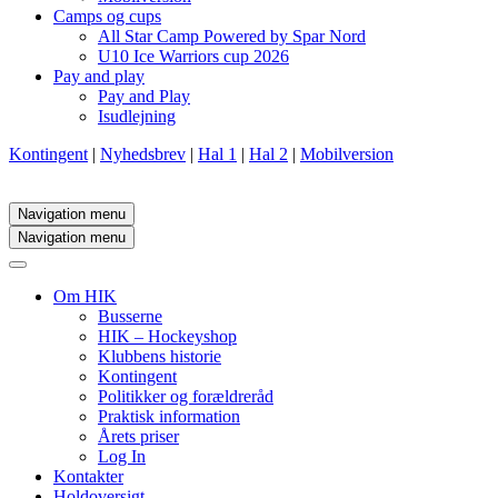
Camps og cups
All Star Camp Powered by Spar Nord
U10 Ice Warriors cup 2026
Pay and play
Pay and Play
Isudlejning
Kontingent
|
Nyhedsbrev
|
Hal 1
|
Hal 2
|
Mobilversion
Navigation menu
Navigation menu
Om HIK
Busserne
HIK – Hockeyshop
Klubbens historie
Kontingent
Politikker og forældreråd
Praktisk information
Årets priser
Log In
Kontakter
Holdoversigt