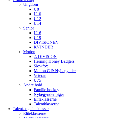
Ungdom
U8
U10
U12
U14
Senior
U16
U19
DIVISIONEN
KVINDER
Motion
2. DIVISION
Herning Honey Badgers
Slowfox
Motion C & Nybegynder
Veteran
U75
Andre hold
Familie hockey
Nybegynder piger
Eliteklasserne
Talentklasserne
Talent- og eliteklasser
Eliteklasserne