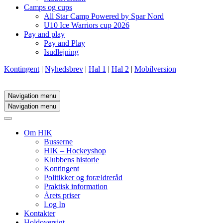
Camps og cups
All Star Camp Powered by Spar Nord
U10 Ice Warriors cup 2026
Pay and play
Pay and Play
Isudlejning
Kontingent
|
Nyhedsbrev
|
Hal 1
|
Hal 2
|
Mobilversion
Navigation menu
Navigation menu
Om HIK
Busserne
HIK – Hockeyshop
Klubbens historie
Kontingent
Politikker og forældreråd
Praktisk information
Årets priser
Log In
Kontakter
Holdoversigt