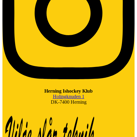
Herning Ishockey Klub
Holingknuden 1
DK-7400 Herning