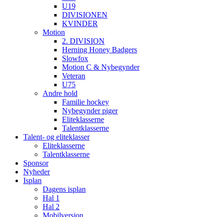
U19
DIVISIONEN
KVINDER
Motion
2. DIVISION
Herning Honey Badgers
Slowfox
Motion C & Nybegynder
Veteran
U75
Andre hold
Familie hockey
Nybegynder piger
Eliteklasserne
Talentklasserne
Talent- og eliteklasser
Eliteklasserne
Talentklasserne
Sponsor
Nyheder
Isplan
Dagens isplan
Hal 1
Hal 2
Mobilversion