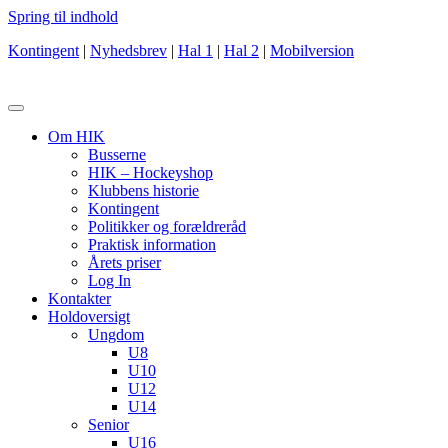
Spring til indhold
Kontingent
|
Nyhedsbrev
|
Hal 1
|
Hal 2
|
Mobilversion
Om HIK
Busserne
HIK – Hockeyshop
Klubbens historie
Kontingent
Politikker og forældreråd
Praktisk information
Årets priser
Log In
Kontakter
Holdoversigt
Ungdom
U8
U10
U12
U14
Senior
U16