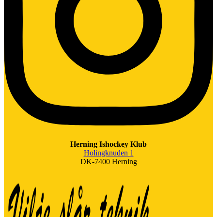
Herning Ishockey Klub
Holingknuden 1
DK-7400 Herning