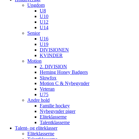
Ungdom
U8
U10
U12
U14
Senior
U16
U19
DIVISIONEN
KVINDER
Motion
2. DIVISION
Herning Honey Badgers
Slowfox
Motion C & Nybegynder
Veteran
U75
Andre hold
Familie hockey
Nybegynder piger
Eliteklasserne
Talentklasserne
Talent- og eliteklasser
Eliteklasserne