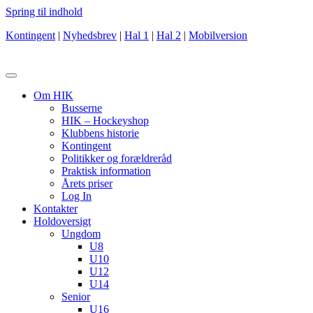
Spring til indhold
Kontingent
|
Nyhedsbrev
|
Hal 1
|
Hal 2
|
Mobilversion
Om HIK
Busserne
HIK – Hockeyshop
Klubbens historie
Kontingent
Politikker og forældreråd
Praktisk information
Årets priser
Log In
Kontakter
Holdoversigt
Ungdom
U8
U10
U12
U14
Senior
U16