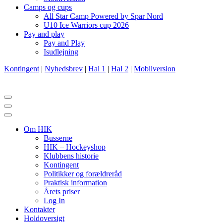
Camps og cups
All Star Camp Powered by Spar Nord
U10 Ice Warriors cup 2026
Pay and play
Pay and Play
Isudlejning
Kontingent
|
Nyhedsbrev
|
Hal 1
|
Hal 2
|
Mobilversion
Navigation
menu
Navigation
menu
Om HIK
Busserne
HIK – Hockeyshop
Klubbens historie
Kontingent
Politikker og forældreråd
Praktisk information
Årets priser
Log In
Kontakter
Holdoversigt