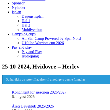
Sponsor
Nyheder
Isplan
Dagens isplan
Hal 1
Hal 2
Mobilversion
Camps og cups
All Star Camp Powered by Spar Nord
U10 Ice Warriors cup 2026
Pay and play
Pay and Play
Isudlejning
25-10-2024, Hvidovre – Herlev
Du har ikke de rette tilladelser til at redigere denne formular
Kontingent for sæsonen 2026/2027
6. august 2026
Årets Løveklub 2025/2026