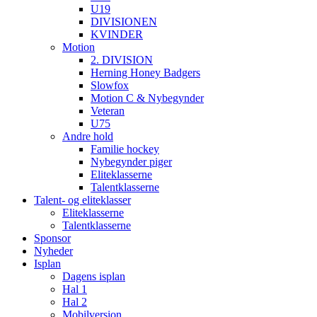
U19
DIVISIONEN
KVINDER
Motion
2. DIVISION
Herning Honey Badgers
Slowfox
Motion C & Nybegynder
Veteran
U75
Andre hold
Familie hockey
Nybegynder piger
Eliteklasserne
Talentklasserne
Talent- og eliteklasser
Eliteklasserne
Talentklasserne
Sponsor
Nyheder
Isplan
Dagens isplan
Hal 1
Hal 2
Mobilversion