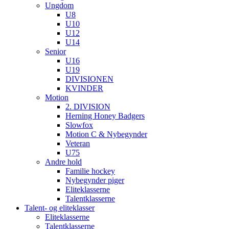
Ungdom
U8
U10
U12
U14
Senior
U16
U19
DIVISIONEN
KVINDER
Motion
2. DIVISION
Herning Honey Badgers
Slowfox
Motion C & Nybegynder
Veteran
U75
Andre hold
Familie hockey
Nybegynder piger
Eliteklasserne
Talentklasserne
Talent- og eliteklasser
Eliteklasserne
Talentklasserne