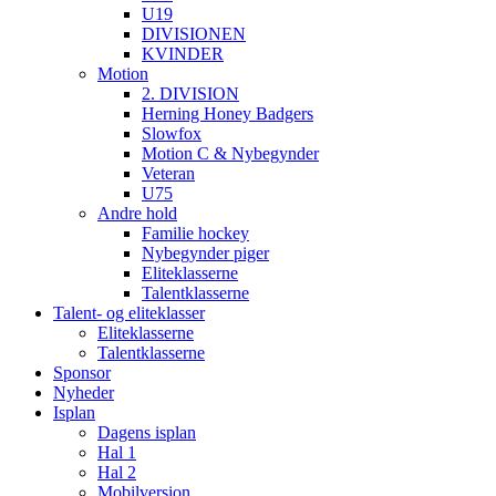
U19
DIVISIONEN
KVINDER
Motion
2. DIVISION
Herning Honey Badgers
Slowfox
Motion C & Nybegynder
Veteran
U75
Andre hold
Familie hockey
Nybegynder piger
Eliteklasserne
Talentklasserne
Talent- og eliteklasser
Eliteklasserne
Talentklasserne
Sponsor
Nyheder
Isplan
Dagens isplan
Hal 1
Hal 2
Mobilversion