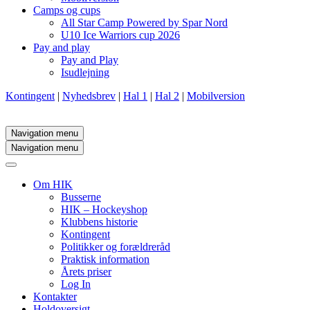
Camps og cups
All Star Camp Powered by Spar Nord
U10 Ice Warriors cup 2026
Pay and play
Pay and Play
Isudlejning
Kontingent
|
Nyhedsbrev
|
Hal 1
|
Hal 2
|
Mobilversion
Navigation menu
Navigation menu
Om HIK
Busserne
HIK – Hockeyshop
Klubbens historie
Kontingent
Politikker og forældreråd
Praktisk information
Årets priser
Log In
Kontakter
Holdoversigt