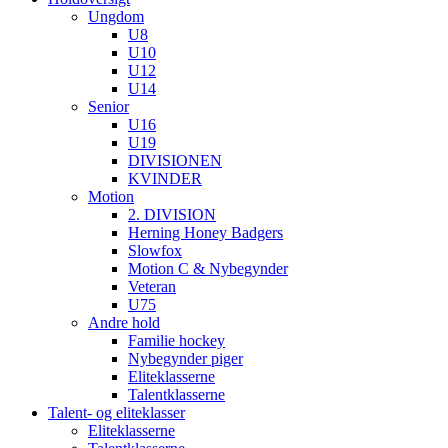
Ungdom
U8
U10
U12
U14
Senior
U16
U19
DIVISIONEN
KVINDER
Motion
2. DIVISION
Herning Honey Badgers
Slowfox
Motion C & Nybegynder
Veteran
U75
Andre hold
Familie hockey
Nybegynder piger
Eliteklasserne
Talentklasserne
Talent- og eliteklasser
Eliteklasserne