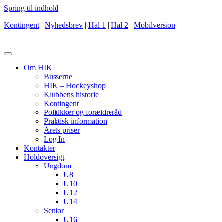
Spring til indhold
Kontingent
|
Nyhedsbrev
|
Hal 1
|
Hal 2
|
Mobilversion
Om HIK
Busserne
HIK – Hockeyshop
Klubbens historie
Kontingent
Politikker og forældreråd
Praktisk information
Årets priser
Log In
Kontakter
Holdoversigt
Ungdom
U8
U10
U12
U14
Senior
U16