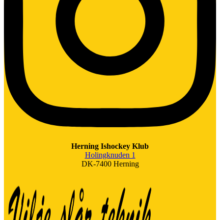
Herning Ishockey Klub
Holingknuden 1
DK-7400 Herning