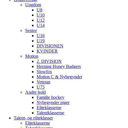
Ungdom
U8
U10
U12
U14
Senior
U16
U19
DIVISIONEN
KVINDER
Motion
2. DIVISION
Herning Honey Badgers
Slowfox
Motion C & Nybegynder
Veteran
U75
Andre hold
Familie hockey
Nybegynder piger
Eliteklasserne
Talentklasserne
Talent- og eliteklasser
Eliteklasserne