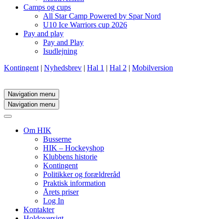
Camps og cups
All Star Camp Powered by Spar Nord
U10 Ice Warriors cup 2026
Pay and play
Pay and Play
Isudlejning
Kontingent
|
Nyhedsbrev
|
Hal 1
|
Hal 2
|
Mobilversion
Navigation menu
Navigation menu
Om HIK
Busserne
HIK – Hockeyshop
Klubbens historie
Kontingent
Politikker og forældreråd
Praktisk information
Årets priser
Log In
Kontakter
Holdoversigt