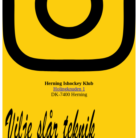
Herning Ishockey Klub
Holingknuden 1
DK-7400 Herning