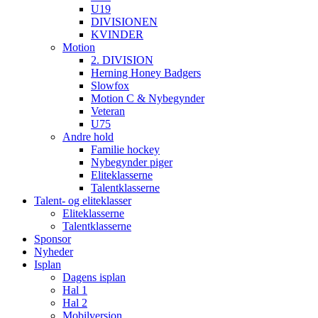
U19
DIVISIONEN
KVINDER
Motion
2. DIVISION
Herning Honey Badgers
Slowfox
Motion C & Nybegynder
Veteran
U75
Andre hold
Familie hockey
Nybegynder piger
Eliteklasserne
Talentklasserne
Talent- og eliteklasser
Eliteklasserne
Talentklasserne
Sponsor
Nyheder
Isplan
Dagens isplan
Hal 1
Hal 2
Mobilversion