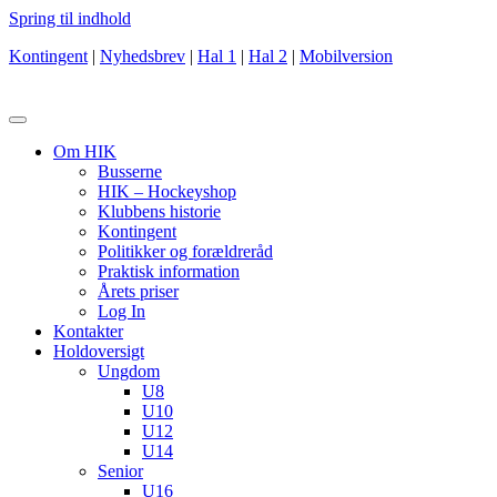
Spring til indhold
Kontingent
|
Nyhedsbrev
|
Hal 1
|
Hal 2
|
Mobilversion
Om HIK
Busserne
HIK – Hockeyshop
Klubbens historie
Kontingent
Politikker og forældreråd
Praktisk information
Årets priser
Log In
Kontakter
Holdoversigt
Ungdom
U8
U10
U12
U14
Senior
U16