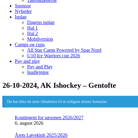
Talentklasserne
Sponsor
Nyheder
Isplan
Dagens isplan
Hal 1
Hal 2
Mobilversion
Camps og cups
All Star Camp Powered by Spar Nord
U10 Ice Warriors cup 2026
Pay and play
Pay and Play
Isudlejning
26-10-2024, AK Ishockey – Gentofte
Du har ikke de rette tilladelser til at redigere denne formular
Kontingent for sæsonen 2026/2027
6. august 2026
Årets Løveklub 2025/2026