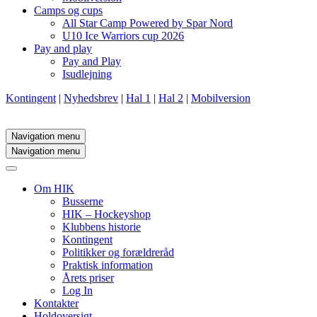
Camps og cups
All Star Camp Powered by Spar Nord
U10 Ice Warriors cup 2026
Pay and play
Pay and Play
Isudlejning
Kontingent
|
Nyhedsbrev
|
Hal 1
|
Hal 2
|
Mobilversion
Navigation menu
Navigation menu
Om HIK
Busserne
HIK – Hockeyshop
Klubbens historie
Kontingent
Politikker og forældreråd
Praktisk information
Årets priser
Log In
Kontakter
Holdoversigt