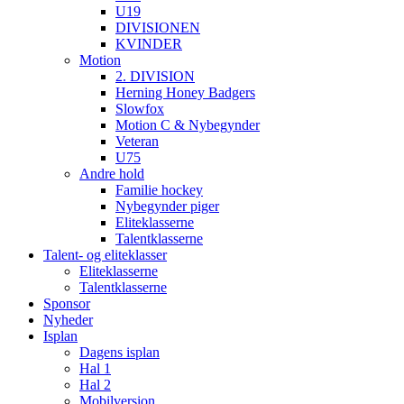
U19
DIVISIONEN
KVINDER
Motion
2. DIVISION
Herning Honey Badgers
Slowfox
Motion C & Nybegynder
Veteran
U75
Andre hold
Familie hockey
Nybegynder piger
Eliteklasserne
Talentklasserne
Talent- og eliteklasser
Eliteklasserne
Talentklasserne
Sponsor
Nyheder
Isplan
Dagens isplan
Hal 1
Hal 2
Mobilversion