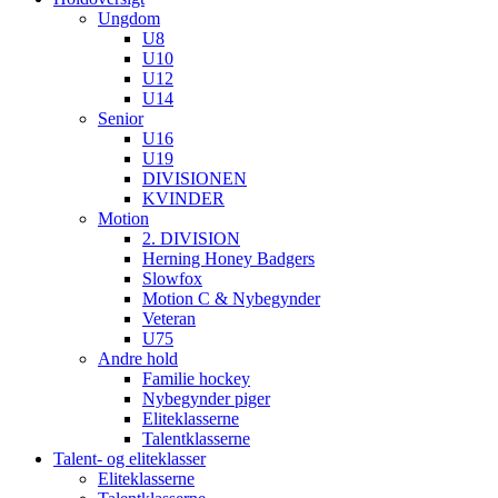
Ungdom
U8
U10
U12
U14
Senior
U16
U19
DIVISIONEN
KVINDER
Motion
2. DIVISION
Herning Honey Badgers
Slowfox
Motion C & Nybegynder
Veteran
U75
Andre hold
Familie hockey
Nybegynder piger
Eliteklasserne
Talentklasserne
Talent- og eliteklasser
Eliteklasserne