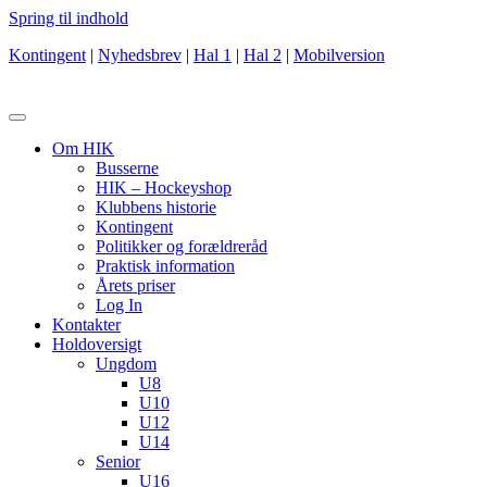
Spring til indhold
Kontingent
|
Nyhedsbrev
|
Hal 1
|
Hal 2
|
Mobilversion
Om HIK
Busserne
HIK – Hockeyshop
Klubbens historie
Kontingent
Politikker og forældreråd
Praktisk information
Årets priser
Log In
Kontakter
Holdoversigt
Ungdom
U8
U10
U12
U14
Senior
U16