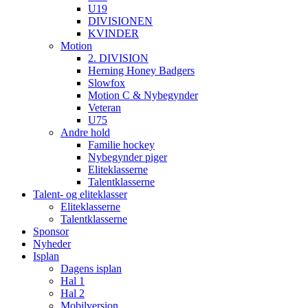
U19
DIVISIONEN
KVINDER
Motion
2. DIVISION
Herning Honey Badgers
Slowfox
Motion C & Nybegynder
Veteran
U75
Andre hold
Familie hockey
Nybegynder piger
Eliteklasserne
Talentklasserne
Talent- og eliteklasser
Eliteklasserne
Talentklasserne
Sponsor
Nyheder
Isplan
Dagens isplan
Hal 1
Hal 2
Mobilversion