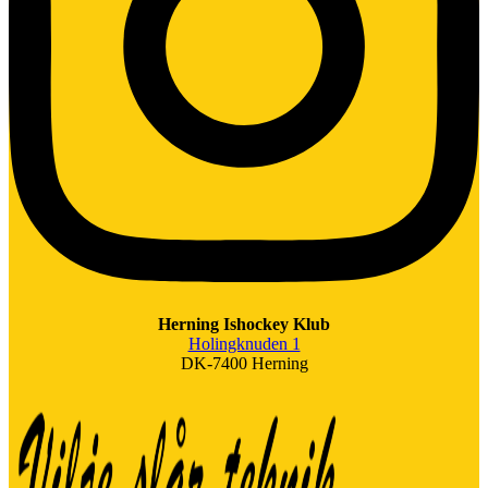
Herning Ishockey Klub
Holingknuden 1
DK-7400 Herning