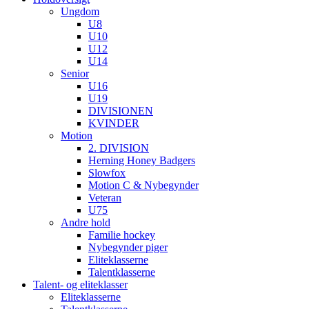
Ungdom
U8
U10
U12
U14
Senior
U16
U19
DIVISIONEN
KVINDER
Motion
2. DIVISION
Herning Honey Badgers
Slowfox
Motion C & Nybegynder
Veteran
U75
Andre hold
Familie hockey
Nybegynder piger
Eliteklasserne
Talentklasserne
Talent- og eliteklasser
Eliteklasserne