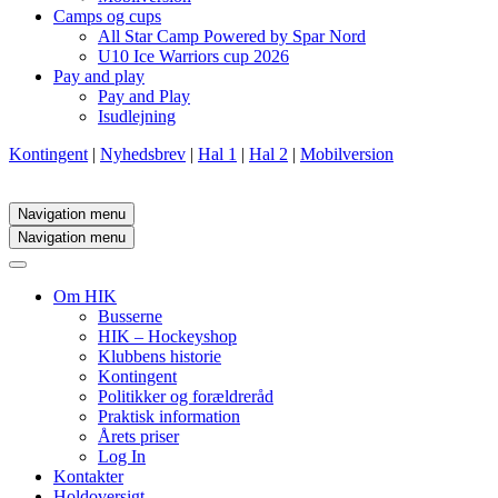
Camps og cups
All Star Camp Powered by Spar Nord
U10 Ice Warriors cup 2026
Pay and play
Pay and Play
Isudlejning
Kontingent
|
Nyhedsbrev
|
Hal 1
|
Hal 2
|
Mobilversion
Navigation menu
Navigation menu
Om HIK
Busserne
HIK – Hockeyshop
Klubbens historie
Kontingent
Politikker og forældreråd
Praktisk information
Årets priser
Log In
Kontakter
Holdoversigt