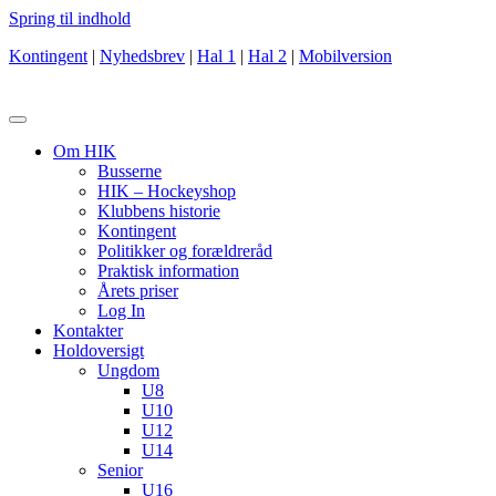
Spring til indhold
Kontingent
|
Nyhedsbrev
|
Hal 1
|
Hal 2
|
Mobilversion
Om HIK
Busserne
HIK – Hockeyshop
Klubbens historie
Kontingent
Politikker og forældreråd
Praktisk information
Årets priser
Log In
Kontakter
Holdoversigt
Ungdom
U8
U10
U12
U14
Senior
U16