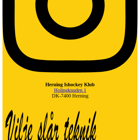
Herning Ishockey Klub
Holingknuden 1
DK-7400 Herning