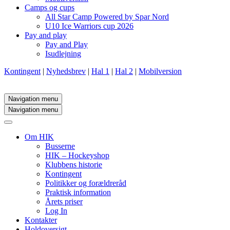
Camps og cups
All Star Camp Powered by Spar Nord
U10 Ice Warriors cup 2026
Pay and play
Pay and Play
Isudlejning
Kontingent
|
Nyhedsbrev
|
Hal 1
|
Hal 2
|
Mobilversion
Navigation menu
Navigation menu
Om HIK
Busserne
HIK – Hockeyshop
Klubbens historie
Kontingent
Politikker og forældreråd
Praktisk information
Årets priser
Log In
Kontakter
Holdoversigt