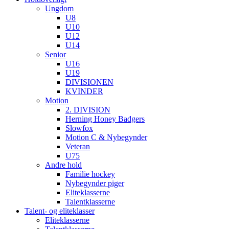
Ungdom
U8
U10
U12
U14
Senior
U16
U19
DIVISIONEN
KVINDER
Motion
2. DIVISION
Herning Honey Badgers
Slowfox
Motion C & Nybegynder
Veteran
U75
Andre hold
Familie hockey
Nybegynder piger
Eliteklasserne
Talentklasserne
Talent- og eliteklasser
Eliteklasserne