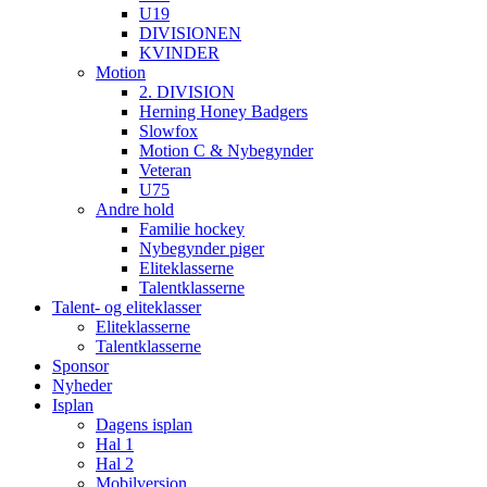
U19
DIVISIONEN
KVINDER
Motion
2. DIVISION
Herning Honey Badgers
Slowfox
Motion C & Nybegynder
Veteran
U75
Andre hold
Familie hockey
Nybegynder piger
Eliteklasserne
Talentklasserne
Talent- og eliteklasser
Eliteklasserne
Talentklasserne
Sponsor
Nyheder
Isplan
Dagens isplan
Hal 1
Hal 2
Mobilversion