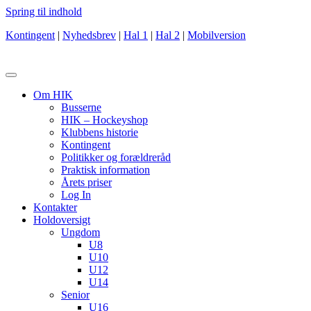
Spring til indhold
Kontingent
|
Nyhedsbrev
|
Hal 1
|
Hal 2
|
Mobilversion
Om HIK
Busserne
HIK – Hockeyshop
Klubbens historie
Kontingent
Politikker og forældreråd
Praktisk information
Årets priser
Log In
Kontakter
Holdoversigt
Ungdom
U8
U10
U12
U14
Senior
U16