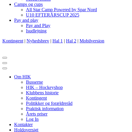
Camps og cups
All Star Camp Powered by Spar Nord
U10 EFTERÅRSCUP 2025
Pay and play
Pay and Play
Isudlejning
Kontingent
|
Nyhedsbrev
|
Hal 1
|
Hal 2
|
Mobilversion
Navigation
menu
Navigation
menu
Om HIK
Busserne
HIK – Hockeyshop
Klubbens historie
Kontingent
Politikker og forældreråd
Praktisk information
Årets priser
Log In
Kontakter
Holdoversigt