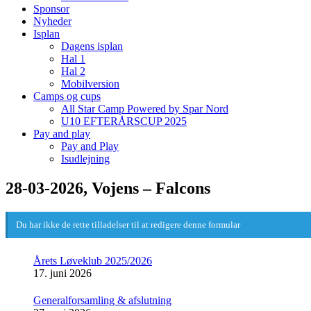
Sponsor
Nyheder
Isplan
Dagens isplan
Hal 1
Hal 2
Mobilversion
Camps og cups
All Star Camp Powered by Spar Nord
U10 EFTERÅRSCUP 2025
Pay and play
Pay and Play
Isudlejning
28-03-2026, Vojens – Falcons
Du har ikke de rette tilladelser til at redigere denne formular
Årets Løveklub 2025/2026
17. juni 2026
Generalforsamling & afslutning