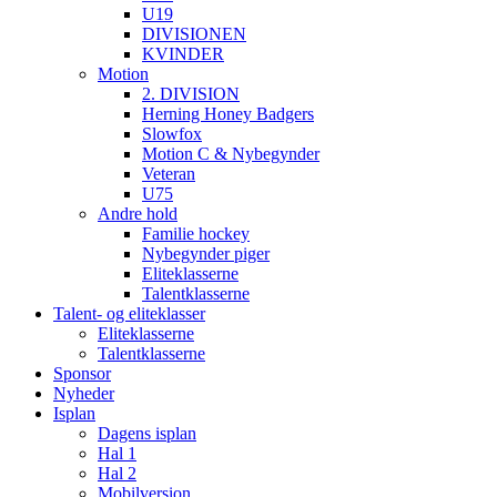
U19
DIVISIONEN
KVINDER
Motion
2. DIVISION
Herning Honey Badgers
Slowfox
Motion C & Nybegynder
Veteran
U75
Andre hold
Familie hockey
Nybegynder piger
Eliteklasserne
Talentklasserne
Talent- og eliteklasser
Eliteklasserne
Talentklasserne
Sponsor
Nyheder
Isplan
Dagens isplan
Hal 1
Hal 2
Mobilversion