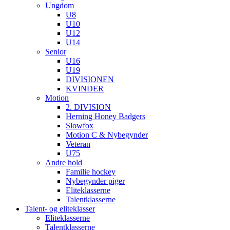
Ungdom
U8
U10
U12
U14
Senior
U16
U19
DIVISIONEN
KVINDER
Motion
2. DIVISION
Herning Honey Badgers
Slowfox
Motion C & Nybegynder
Veteran
U75
Andre hold
Familie hockey
Nybegynder piger
Eliteklasserne
Talentklasserne
Talent- og eliteklasser
Eliteklasserne
Talentklasserne