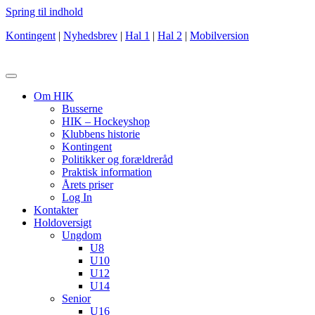
Spring til indhold
Kontingent
|
Nyhedsbrev
|
Hal 1
|
Hal 2
|
Mobilversion
Om HIK
Busserne
HIK – Hockeyshop
Klubbens historie
Kontingent
Politikker og forældreråd
Praktisk information
Årets priser
Log In
Kontakter
Holdoversigt
Ungdom
U8
U10
U12
U14
Senior
U16