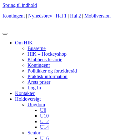
Spring til indhold
Kontingent
|
Nyhedsbrev
|
Hal 1
|
Hal 2
|
Mobilversion
Om HIK
Busserne
HIK – Hockeyshop
Klubbens historie
Kontingent
Politikker og forældreråd
Praktisk information
Årets priser
Log In
Kontakter
Holdoversigt
Ungdom
U8
U10
U12
U14
Senior
U16