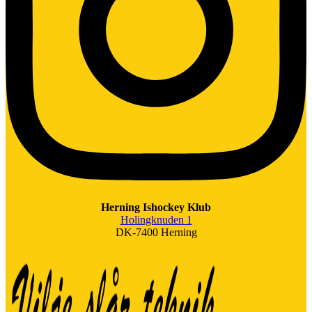
Herning Ishockey Klub
Holingknuden 1
DK-7400 Herning