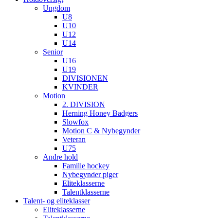
Ungdom
U8
U10
U12
U14
Senior
U16
U19
DIVISIONEN
KVINDER
Motion
2. DIVISION
Herning Honey Badgers
Slowfox
Motion C & Nybegynder
Veteran
U75
Andre hold
Familie hockey
Nybegynder piger
Eliteklasserne
Talentklasserne
Talent- og eliteklasser
Eliteklasserne