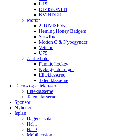
U19
DIVISIONEN
KVINDER
Motion
2. DIVISION
Herning Honey Badgers
Slowfox
Motion C & Nybegynder
Veteran
U75
Andre hold
Familie hockey
Nybegynder piger
Eliteklasserne
Talentklasserne
Talent- og eliteklasser
Eliteklasserne
Talentklasserne
Sponsor
Nyheder
Isplan
Dagens isplan
Hal 1
Hal 2
Mobilversion