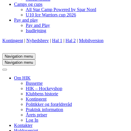
Camps og cups
All Star Camp Powered by Spar Nord
U10 Ice Warriors cup 2026
Pay and play
Pay and Play
Isudlejning
Kontingent
|
Nyhedsbrev
|
Hal 1
|
Hal 2
|
Mobilversion
Navigation menu
Navigation menu
Om HIK
Busserne
HIK – Hockeyshop
Klubbens historie
Kontingent
Politikker og forældreråd
Praktisk information
Årets priser
Log In
Kontakter
Holdoversigt