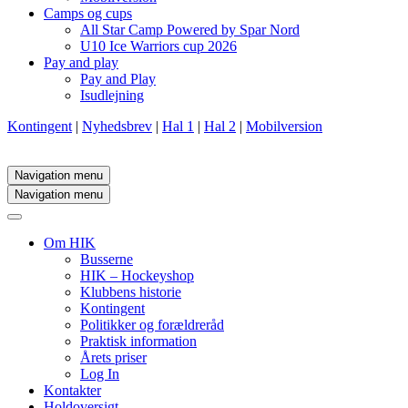
Camps og cups
All Star Camp Powered by Spar Nord
U10 Ice Warriors cup 2026
Pay and play
Pay and Play
Isudlejning
Kontingent
|
Nyhedsbrev
|
Hal 1
|
Hal 2
|
Mobilversion
Navigation menu
Navigation menu
Om HIK
Busserne
HIK – Hockeyshop
Klubbens historie
Kontingent
Politikker og forældreråd
Praktisk information
Årets priser
Log In
Kontakter
Holdoversigt