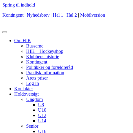
Spring til indhold
Kontingent
|
Nyhedsbrev
|
Hal 1
|
Hal 2
|
Mobilversion
Om HIK
Busserne
HIK – Hockeyshop
Klubbens historie
Kontingent
Politikker og forældreråd
Praktisk information
Årets priser
Log In
Kontakter
Holdoversigt
Ungdom
U8
U10
U12
U14
Senior
U16