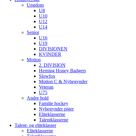
Ungdom
U8
U10
U12
U14
Senior
U16
U19
DIVISIONEN
KVINDER
Motion
2. DIVISION
Herning Honey Badgers
Slowfox
Motion C & Nybegynder
Veteran
U75
Andre hold
Familie hockey
Nybegynder piger
Eliteklasserne
Talentklasserne
Talent- og eliteklasser
Eliteklasserne