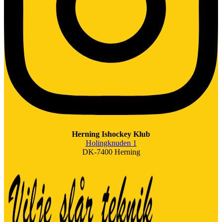
Herning Ishockey Klub
Holingknuden 1
DK-7400 Herning