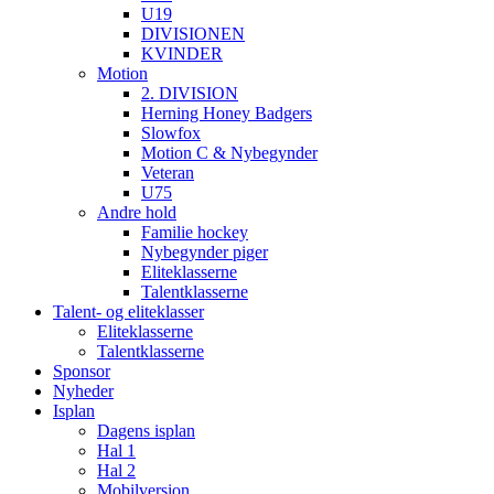
U19
DIVISIONEN
KVINDER
Motion
2. DIVISION
Herning Honey Badgers
Slowfox
Motion C & Nybegynder
Veteran
U75
Andre hold
Familie hockey
Nybegynder piger
Eliteklasserne
Talentklasserne
Talent- og eliteklasser
Eliteklasserne
Talentklasserne
Sponsor
Nyheder
Isplan
Dagens isplan
Hal 1
Hal 2
Mobilversion