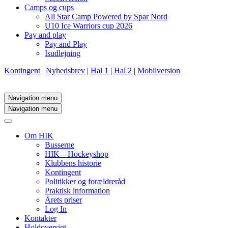
Camps og cups
All Star Camp Powered by Spar Nord
U10 Ice Warriors cup 2026
Pay and play
Pay and Play
Isudlejning
Kontingent
|
Nyhedsbrev
|
Hal 1
|
Hal 2
|
Mobilversion
Navigation menu
Navigation menu
Om HIK
Busserne
HIK – Hockeyshop
Klubbens historie
Kontingent
Politikker og forældreråd
Praktisk information
Årets priser
Log In
Kontakter
Holdoversigt