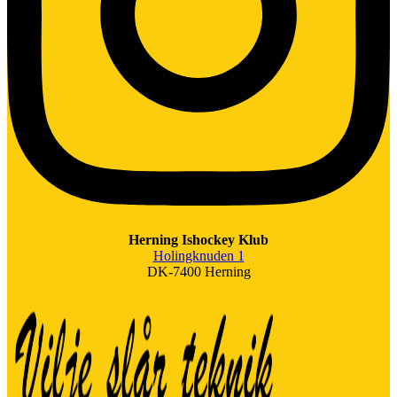
Herning Ishockey Klub
Holingknuden 1
DK-7400 Herning