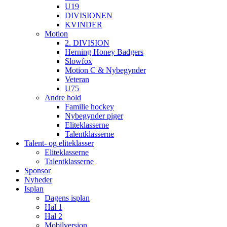
U19
DIVISIONEN
KVINDER
Motion
2. DIVISION
Herning Honey Badgers
Slowfox
Motion C & Nybegynder
Veteran
U75
Andre hold
Familie hockey
Nybegynder piger
Eliteklasserne
Talentklasserne
Talent- og eliteklasser
Eliteklasserne
Talentklasserne
Sponsor
Nyheder
Isplan
Dagens isplan
Hal 1
Hal 2
Mobilversion