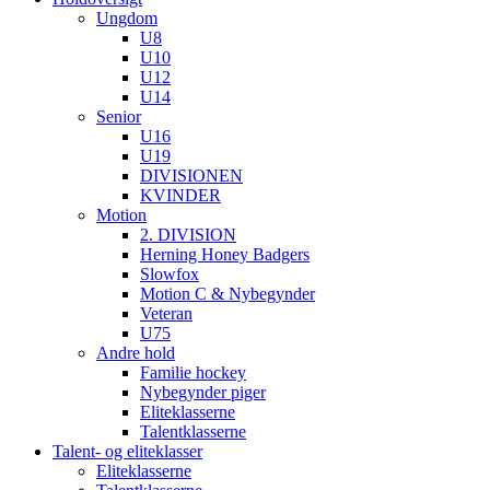
Ungdom
U8
U10
U12
U14
Senior
U16
U19
DIVISIONEN
KVINDER
Motion
2. DIVISION
Herning Honey Badgers
Slowfox
Motion C & Nybegynder
Veteran
U75
Andre hold
Familie hockey
Nybegynder piger
Eliteklasserne
Talentklasserne
Talent- og eliteklasser
Eliteklasserne