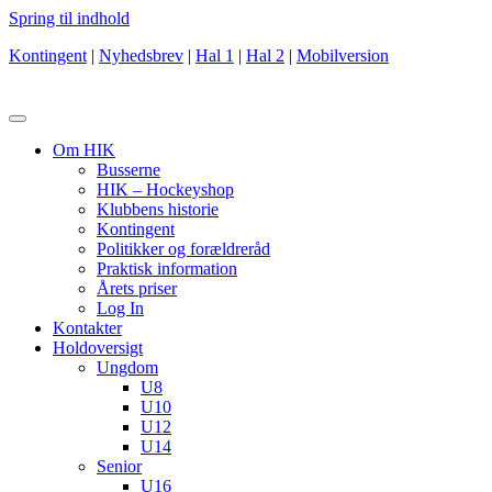
Spring til indhold
Kontingent
|
Nyhedsbrev
|
Hal 1
|
Hal 2
|
Mobilversion
Om HIK
Busserne
HIK – Hockeyshop
Klubbens historie
Kontingent
Politikker og forældreråd
Praktisk information
Årets priser
Log In
Kontakter
Holdoversigt
Ungdom
U8
U10
U12
U14
Senior
U16