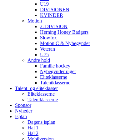
U19
DIVISIONEN
KVINDER
Motion
2. DIVISION
Herning Honey Badgers
Slowfox
Motion C & Nybegynder
Veteran
U75
Andre hold
Familie hockey
Nybegynder piger
Eliteklasserne
Talentklasserne
Talent- og eliteklasser
Eliteklasserne
Talentklasserne
Sponsor
Nyheder
Isplan
Dagens isplan
Hal 1
Hal 2
Mobilversion