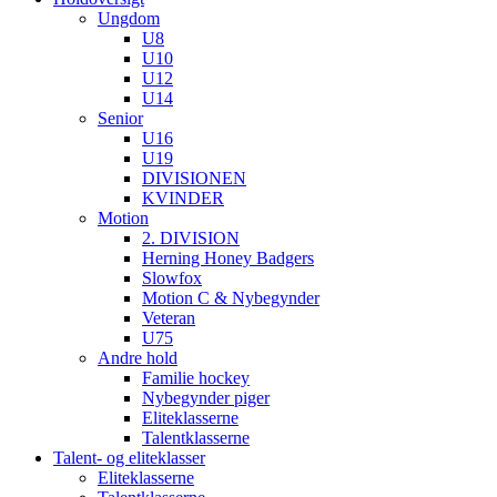
Ungdom
U8
U10
U12
U14
Senior
U16
U19
DIVISIONEN
KVINDER
Motion
2. DIVISION
Herning Honey Badgers
Slowfox
Motion C & Nybegynder
Veteran
U75
Andre hold
Familie hockey
Nybegynder piger
Eliteklasserne
Talentklasserne
Talent- og eliteklasser
Eliteklasserne