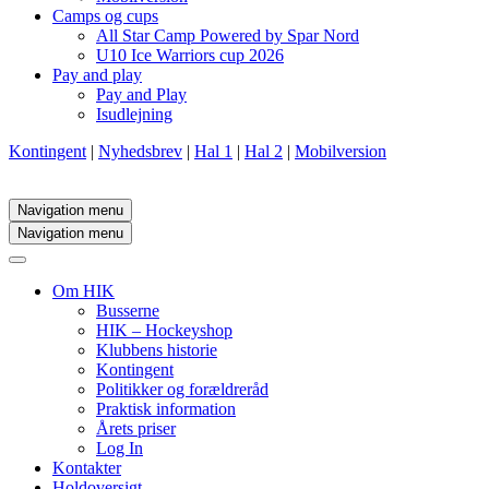
Camps og cups
All Star Camp Powered by Spar Nord
U10 Ice Warriors cup 2026
Pay and play
Pay and Play
Isudlejning
Kontingent
|
Nyhedsbrev
|
Hal 1
|
Hal 2
|
Mobilversion
Navigation menu
Navigation menu
Om HIK
Busserne
HIK – Hockeyshop
Klubbens historie
Kontingent
Politikker og forældreråd
Praktisk information
Årets priser
Log In
Kontakter
Holdoversigt