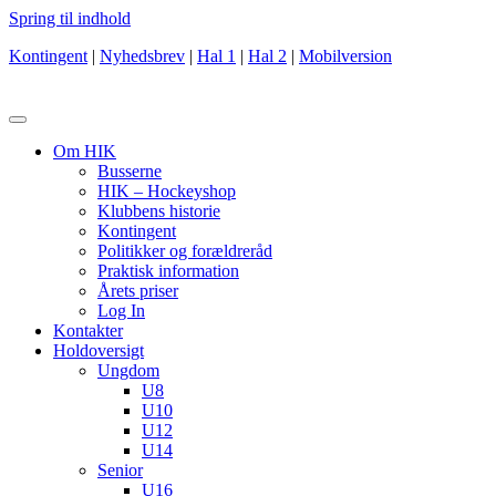
Spring til indhold
Kontingent
|
Nyhedsbrev
|
Hal 1
|
Hal 2
|
Mobilversion
Om HIK
Busserne
HIK – Hockeyshop
Klubbens historie
Kontingent
Politikker og forældreråd
Praktisk information
Årets priser
Log In
Kontakter
Holdoversigt
Ungdom
U8
U10
U12
U14
Senior
U16