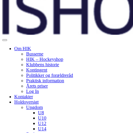
Om HIK
Busserne
HIK – Hockeyshop
Klubbens historie
Kontingent
Politikker og forældreråd
Praktisk information
Årets priser
Log In
Kontakter
Holdoversigt
Ungdom
U8
U10
U12
U14