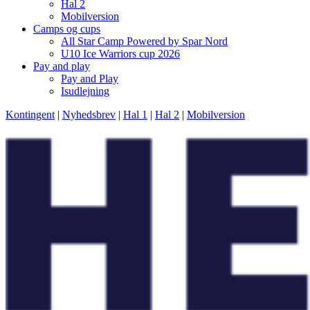
Hal 2
Mobilversion
Camps og cups
All Star Camp Powered by Spar Nord
U10 Ice Warriors cup 2026
Pay and play
Pay and Play
Isudlejning
Kontingent
|
Nyhedsbrev
|
Hal 1
|
Hal 2
|
Mobilversion