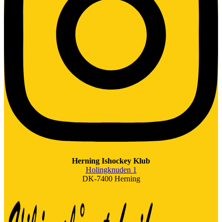
Herning Ishockey Klub
Holingknuden 1
DK-7400 Herning