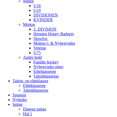
Senior
U16
U19
DIVISIONEN
KVINDER
Motion
2. DIVISION
Herning Honey Badgers
Slowfox
Motion C & Nybegynder
Veteran
U75
Andre hold
Familie hockey
Nybegynder piger
Eliteklasserne
Talentklasserne
Talent- og eliteklasser
Eliteklasserne
Talentklasserne
Sponsor
Nyheder
Isplan
Dagens isplan
Hal 1