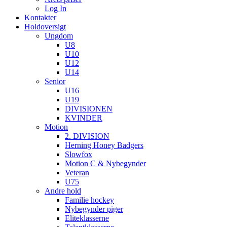
Log In
Kontakter
Holdoversigt
Ungdom
U8
U10
U12
U14
Senior
U16
U19
DIVISIONEN
KVINDER
Motion
2. DIVISION
Herning Honey Badgers
Slowfox
Motion C & Nybegynder
Veteran
U75
Andre hold
Familie hockey
Nybegynder piger
Eliteklasserne