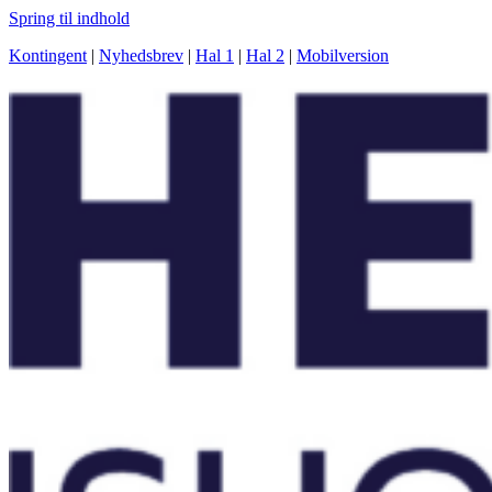
Spring til indhold
Kontingent
|
Nyhedsbrev
|
Hal 1
|
Hal 2
|
Mobilversion