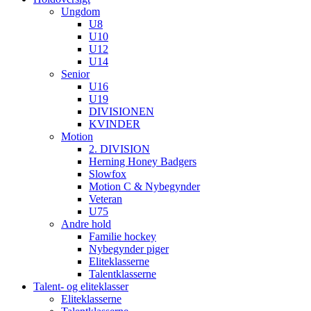
Ungdom
U8
U10
U12
U14
Senior
U16
U19
DIVISIONEN
KVINDER
Motion
2. DIVISION
Herning Honey Badgers
Slowfox
Motion C & Nybegynder
Veteran
U75
Andre hold
Familie hockey
Nybegynder piger
Eliteklasserne
Talentklasserne
Talent- og eliteklasser
Eliteklasserne