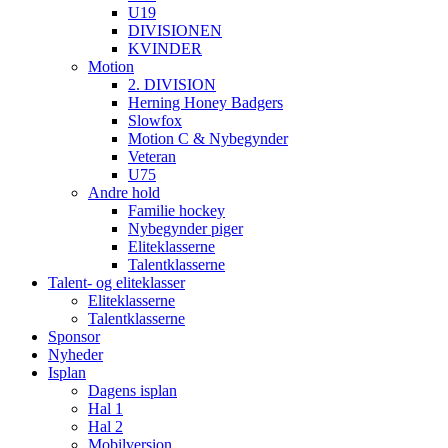
U19
DIVISIONEN
KVINDER
Motion
2. DIVISION
Herning Honey Badgers
Slowfox
Motion C & Nybegynder
Veteran
U75
Andre hold
Familie hockey
Nybegynder piger
Eliteklasserne
Talentklasserne
Talent- og eliteklasser
Eliteklasserne
Talentklasserne
Sponsor
Nyheder
Isplan
Dagens isplan
Hal 1
Hal 2
Mobilversion