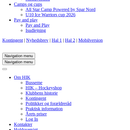
Camps og cups
All Star Camp Powered by Spar Nord
U10 Ice Warriors cup 2026
Pay and play
Pay and Play
Isudlejning
Kontingent
|
Nyhedsbrev
|
Hal 1
|
Hal 2
|
Mobilversion
Navigation menu
Navigation menu
Om HIK
Busserne
HIK – Hockeyshop
Klubbens historie
Kontingent
Politikker og forældreråd
Praktisk information
Årets priser
Log In
Kontakter
Holdoversigt