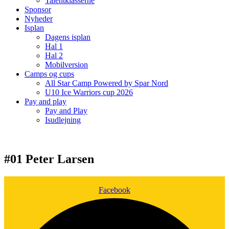
Talentklasserne
Sponsor
Nyheder
Isplan
Dagens isplan
Hal 1
Hal 2
Mobilversion
Camps og cups
All Star Camp Powered by Spar Nord
U10 Ice Warriors cup 2026
Pay and play
Pay and Play
Isudlejning
#01 Peter Larsen
Facebook