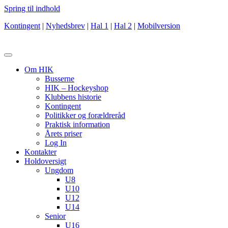
Spring til indhold
Kontingent
|
Nyhedsbrev
|
Hal 1
|
Hal 2
|
Mobilversion
Om HIK
Busserne
HIK – Hockeyshop
Klubbens historie
Kontingent
Politikker og forældreråd
Praktisk information
Årets priser
Log In
Kontakter
Holdoversigt
Ungdom
U8
U10
U12
U14
Senior
U16