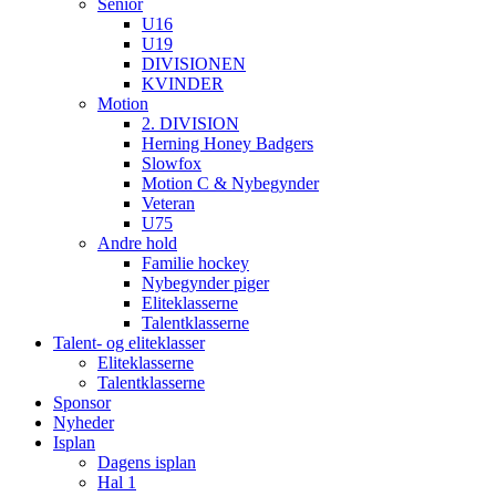
Senior
U16
U19
DIVISIONEN
KVINDER
Motion
2. DIVISION
Herning Honey Badgers
Slowfox
Motion C & Nybegynder
Veteran
U75
Andre hold
Familie hockey
Nybegynder piger
Eliteklasserne
Talentklasserne
Talent- og eliteklasser
Eliteklasserne
Talentklasserne
Sponsor
Nyheder
Isplan
Dagens isplan
Hal 1