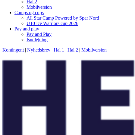
Hal 2
Mobilversion
Camps og cups
All Star Camp Powered by Spar Nord
U10 Ice Warriors cup 2026
Pay and play
Pay and Play
Isudlejning
Kontingent
|
Nyhedsbrev
|
Hal 1
|
Hal 2
|
Mobilversion