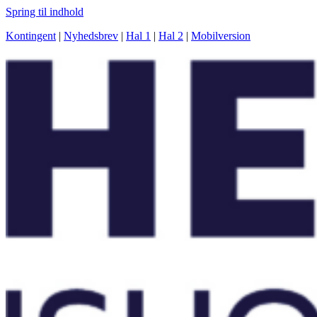
Spring til indhold
Kontingent
|
Nyhedsbrev
|
Hal 1
|
Hal 2
|
Mobilversion