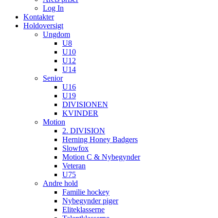
Log In
Kontakter
Holdoversigt
Ungdom
U8
U10
U12
U14
Senior
U16
U19
DIVISIONEN
KVINDER
Motion
2. DIVISION
Herning Honey Badgers
Slowfox
Motion C & Nybegynder
Veteran
U75
Andre hold
Familie hockey
Nybegynder piger
Eliteklasserne