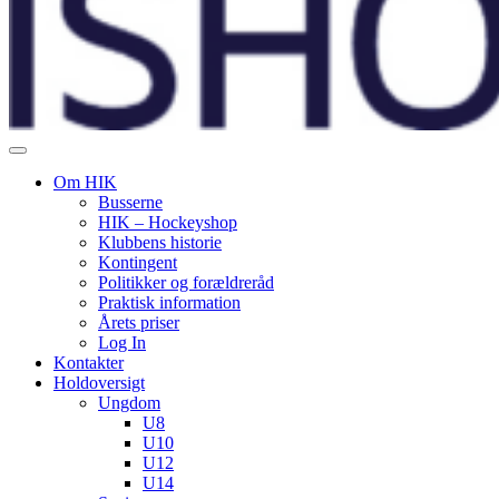
Om HIK
Busserne
HIK – Hockeyshop
Klubbens historie
Kontingent
Politikker og forældreråd
Praktisk information
Årets priser
Log In
Kontakter
Holdoversigt
Ungdom
U8
U10
U12
U14