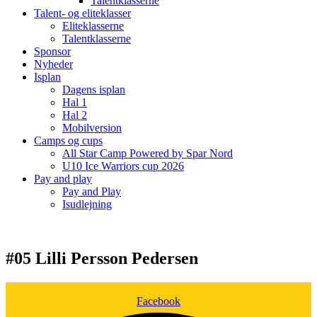
Talentklasserne
Talent- og eliteklasser
Eliteklasserne
Talentklasserne
Sponsor
Nyheder
Isplan
Dagens isplan
Hal 1
Hal 2
Mobilversion
Camps og cups
All Star Camp Powered by Spar Nord
U10 Ice Warriors cup 2026
Pay and play
Pay and Play
Isudlejning
#05 Lilli Persson Pedersen
Facebook