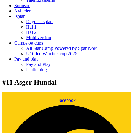
Talentklasserne
Sponsor
Nyheder
Isplan
Dagens isplan
Hal 1
Hal 2
Mobilversion
Camps og cups
All Star Camp Powered by Spar Nord
U10 Ice Warriors cup 2026
Pay and play
Pay and Play
Isudlejning
#11 Asger Hundal
Facebook