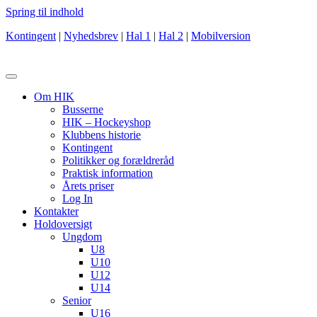
Spring til indhold
Kontingent
|
Nyhedsbrev
|
Hal 1
|
Hal 2
|
Mobilversion
Om HIK
Busserne
HIK – Hockeyshop
Klubbens historie
Kontingent
Politikker og forældreråd
Praktisk information
Årets priser
Log In
Kontakter
Holdoversigt
Ungdom
U8
U10
U12
U14
Senior
U16