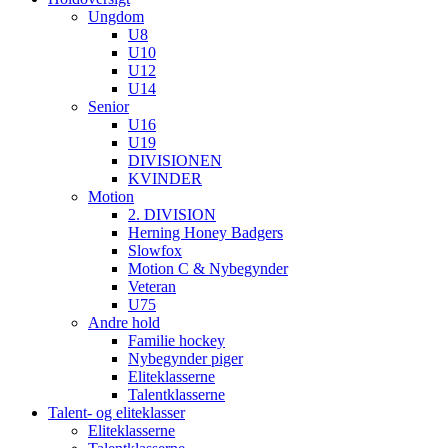
Ungdom
U8
U10
U12
U14
Senior
U16
U19
DIVISIONEN
KVINDER
Motion
2. DIVISION
Herning Honey Badgers
Slowfox
Motion C & Nybegynder
Veteran
U75
Andre hold
Familie hockey
Nybegynder piger
Eliteklasserne
Talentklasserne
Talent- og eliteklasser
Eliteklasserne