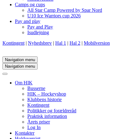
Camps og cups
All Star Camp Powered by Spar Nord
U10 Ice Warriors cup 2026
Pay and play
Pay and Play
Isudlejning
Kontingent
|
Nyhedsbrev
|
Hal 1
|
Hal 2
|
Mobilversion
Navigation menu
Navigation menu
Om HIK
Busserne
HIK – Hockeyshop
Klubbens historie
Kontingent
Politikker og forældreråd
Praktisk information
Årets priser
Log In
Kontakter
Holdoversigt