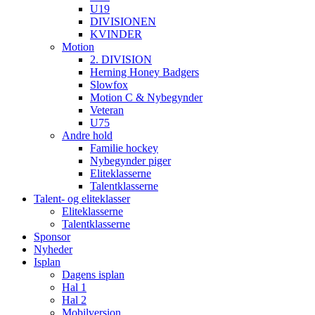
U19
DIVISIONEN
KVINDER
Motion
2. DIVISION
Herning Honey Badgers
Slowfox
Motion C & Nybegynder
Veteran
U75
Andre hold
Familie hockey
Nybegynder piger
Eliteklasserne
Talentklasserne
Talent- og eliteklasser
Eliteklasserne
Talentklasserne
Sponsor
Nyheder
Isplan
Dagens isplan
Hal 1
Hal 2
Mobilversion