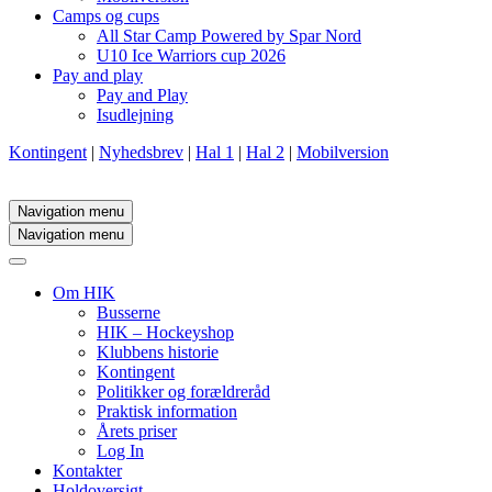
Camps og cups
All Star Camp Powered by Spar Nord
U10 Ice Warriors cup 2026
Pay and play
Pay and Play
Isudlejning
Kontingent
|
Nyhedsbrev
|
Hal 1
|
Hal 2
|
Mobilversion
Navigation menu
Navigation menu
Om HIK
Busserne
HIK – Hockeyshop
Klubbens historie
Kontingent
Politikker og forældreråd
Praktisk information
Årets priser
Log In
Kontakter
Holdoversigt