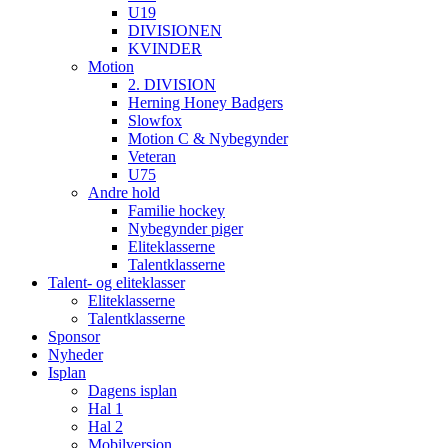
U19
DIVISIONEN
KVINDER
Motion
2. DIVISION
Herning Honey Badgers
Slowfox
Motion C & Nybegynder
Veteran
U75
Andre hold
Familie hockey
Nybegynder piger
Eliteklasserne
Talentklasserne
Talent- og eliteklasser
Eliteklasserne
Talentklasserne
Sponsor
Nyheder
Isplan
Dagens isplan
Hal 1
Hal 2
Mobilversion