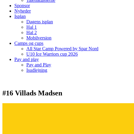
Talentklasserne
Sponsor
Nyheder
Isplan
Dagens isplan
Hal 1
Hal 2
Mobilversion
Camps og cups
All Star Camp Powered by Spar Nord
U10 Ice Warriors cup 2026
Pay and play
Pay and Play
Isudlejning
#16 Villads Madsen