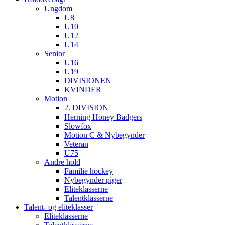
Ungdom
U8
U10
U12
U14
Senior
U16
U19
DIVISIONEN
KVINDER
Motion
2. DIVISION
Herning Honey Badgers
Slowfox
Motion C & Nybegynder
Veteran
U75
Andre hold
Familie hockey
Nybegynder piger
Eliteklasserne
Talentklasserne
Talent- og eliteklasser
Eliteklasserne