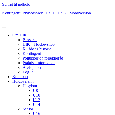
Spring til indhold
Kontingent
|
Nyhedsbrev
|
Hal 1
|
Hal 2
|
Mobilversion
Om HIK
Busserne
HIK – Hockeyshop
Klubbens historie
Kontingent
Politikker og forældreråd
Praktisk information
Årets priser
Log In
Kontakter
Holdoversigt
Ungdom
U8
U10
U12
U14
Senior
U16