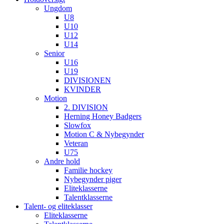
Ungdom
U8
U10
U12
U14
Senior
U16
U19
DIVISIONEN
KVINDER
Motion
2. DIVISION
Herning Honey Badgers
Slowfox
Motion C & Nybegynder
Veteran
U75
Andre hold
Familie hockey
Nybegynder piger
Eliteklasserne
Talentklasserne
Talent- og eliteklasser
Eliteklasserne