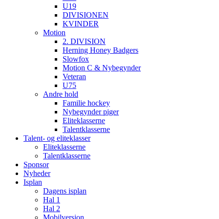
U19
DIVISIONEN
KVINDER
Motion
2. DIVISION
Herning Honey Badgers
Slowfox
Motion C & Nybegynder
Veteran
U75
Andre hold
Familie hockey
Nybegynder piger
Eliteklasserne
Talentklasserne
Talent- og eliteklasser
Eliteklasserne
Talentklasserne
Sponsor
Nyheder
Isplan
Dagens isplan
Hal 1
Hal 2
Mobilversion