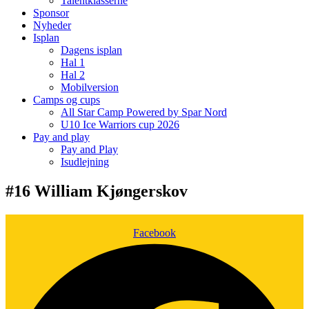
Talentklasserne
Sponsor
Nyheder
Isplan
Dagens isplan
Hal 1
Hal 2
Mobilversion
Camps og cups
All Star Camp Powered by Spar Nord
U10 Ice Warriors cup 2026
Pay and play
Pay and Play
Isudlejning
#16 William Kjøngerskov
Facebook