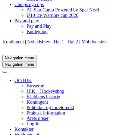
Camps og cups
All Star Camp Powered by Spar Nord
U10 Ice Warriors cup 2026
Pay and play
Pay and Play
Isudlejning
Kontingent
|
Nyhedsbrev
|
Hal 1
|
Hal 2
|
Mobilversion
Navigation menu
Navigation menu
Om HIK
Busserne
HIK – Hockeyshop
Klubbens historie
Kontingent
Politikker og forældreråd
Praktisk information
Årets priser
Log In
Kontakter
Holdoversigt