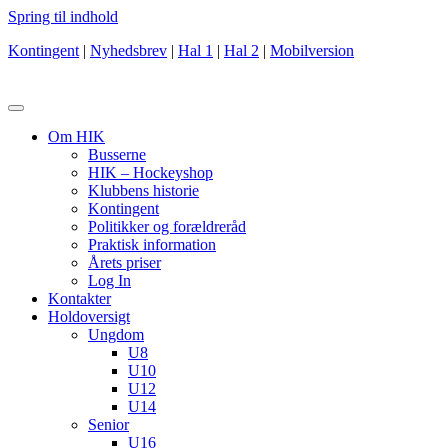
Spring til indhold
Kontingent
|
Nyhedsbrev
|
Hal 1
|
Hal 2
|
Mobilversion
Om HIK
Busserne
HIK – Hockeyshop
Klubbens historie
Kontingent
Politikker og forældreråd
Praktisk information
Årets priser
Log In
Kontakter
Holdoversigt
Ungdom
U8
U10
U12
U14
Senior
U16