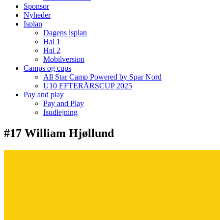
Sponsor
Nyheder
Isplan
Dagens isplan
Hal 1
Hal 2
Mobilversion
Camps og cups
All Star Camp Powered by Spar Nord
U10 EFTERÅRSCUP 2025
Pay and play
Pay and Play
Isudlejning
#17 William Hjøllund