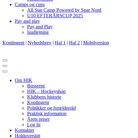
Camps og cups
All Star Camp Powered by Spar Nord
U10 EFTERÅRSCUP 2025
Pay and play
Pay and Play
Isudlejning
Kontingent
|
Nyhedsbrev
|
Hal 1
|
Hal 2
|
Mobilversion
Navigation
menu
Navigation
menu
Om HIK
Busserne
HIK – Hockeyshop
Klubbens historie
Kontingent
Politikker og forældreråd
Praktisk information
Årets priser
Log In
Kontakter
Holdoversigt