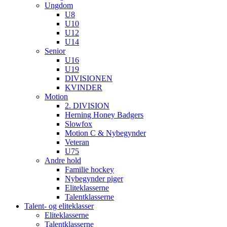
Ungdom
U8
U10
U12
U14
Senior
U16
U19
DIVISIONEN
KVINDER
Motion
2. DIVISION
Herning Honey Badgers
Slowfox
Motion C & Nybegynder
Veteran
U75
Andre hold
Familie hockey
Nybegynder piger
Eliteklasserne
Talentklasserne
Talent- og eliteklasser
Eliteklasserne
Talentklasserne