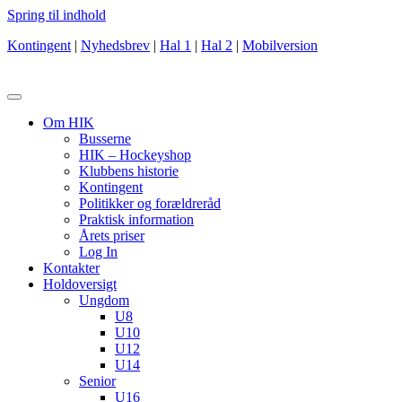
Spring til indhold
Kontingent
|
Nyhedsbrev
|
Hal 1
|
Hal 2
|
Mobilversion
Om HIK
Busserne
HIK – Hockeyshop
Klubbens historie
Kontingent
Politikker og forældreråd
Praktisk information
Årets priser
Log In
Kontakter
Holdoversigt
Ungdom
U8
U10
U12
U14
Senior
U16