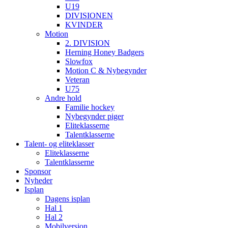
U19
DIVISIONEN
KVINDER
Motion
2. DIVISION
Herning Honey Badgers
Slowfox
Motion C & Nybegynder
Veteran
U75
Andre hold
Familie hockey
Nybegynder piger
Eliteklasserne
Talentklasserne
Talent- og eliteklasser
Eliteklasserne
Talentklasserne
Sponsor
Nyheder
Isplan
Dagens isplan
Hal 1
Hal 2
Mobilversion