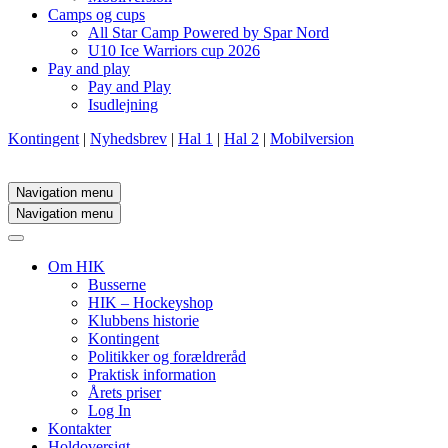
Camps og cups
All Star Camp Powered by Spar Nord
U10 Ice Warriors cup 2026
Pay and play
Pay and Play
Isudlejning
Kontingent
|
Nyhedsbrev
|
Hal 1
|
Hal 2
|
Mobilversion
Navigation menu
Navigation menu
Om HIK
Busserne
HIK – Hockeyshop
Klubbens historie
Kontingent
Politikker og forældreråd
Praktisk information
Årets priser
Log In
Kontakter
Holdoversigt