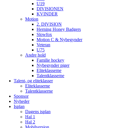
U19
DIVISIONEN
KVINDER
Motion
2. DIVISION
Herning Honey Badgers
Slowfox
Motion C & Nybegynder
Veteran
U75
Andre hold
Familie hockey
Nybegynder piger
Eliteklasserne
Talentklasserne
Talent- og eliteklasser
Eliteklasserne
Talentklasserne
Sponsor
Nyheder
Isplan
Dagens isplan
Hal 1
Hal 2
Mobilversion