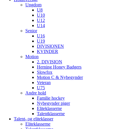
Ungdom
U8
U10
U12
U14
Senior
U16
U19
DIVISIONEN
KVINDER
Motion
2. DIVISION
Herning Honey Badgers
Slowfox
Motion C & Nybegynder
Veteran
U75
Andre hold
Familie hockey
Nybegynder piger
Eliteklasserne
Talentklasserne
Talent- og eliteklasser
Eliteklasserne