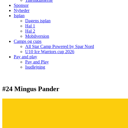
Talentklasserne
Sponsor
Nyheder
Isplan
Dagens isplan
Hal 1
Hal 2
Mobilversion
Camps og cups
All Star Camp Powered by Spar Nord
U10 Ice Warriors cup 2026
Pay and play
Pay and Play
Isudlejning
#24 Mingus Pander