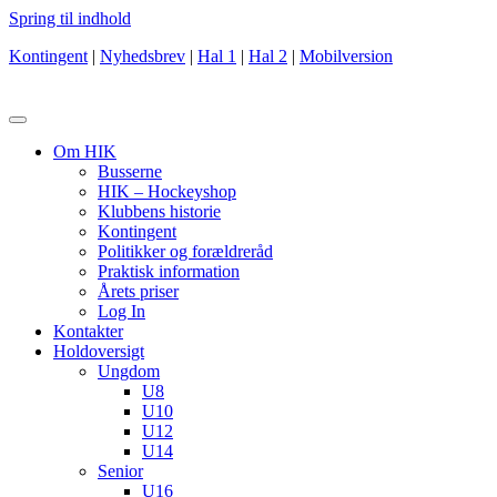
Spring til indhold
Kontingent
|
Nyhedsbrev
|
Hal 1
|
Hal 2
|
Mobilversion
Om HIK
Busserne
HIK – Hockeyshop
Klubbens historie
Kontingent
Politikker og forældreråd
Praktisk information
Årets priser
Log In
Kontakter
Holdoversigt
Ungdom
U8
U10
U12
U14
Senior
U16