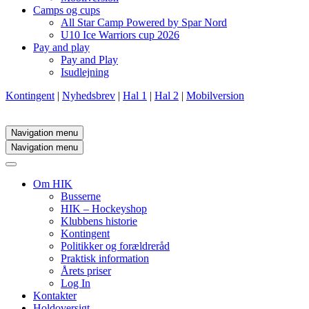
Camps og cups
All Star Camp Powered by Spar Nord
U10 Ice Warriors cup 2026
Pay and play
Pay and Play
Isudlejning
Kontingent
|
Nyhedsbrev
|
Hal 1
|
Hal 2
|
Mobilversion
Navigation menu
Navigation menu
Om HIK
Busserne
HIK – Hockeyshop
Klubbens historie
Kontingent
Politikker og forældreråd
Praktisk information
Årets priser
Log In
Kontakter
Holdoversigt