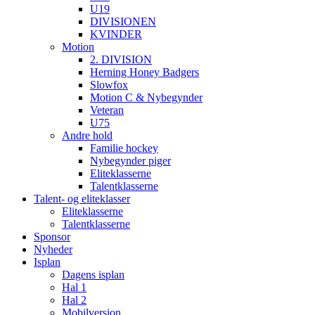
U19
DIVISIONEN
KVINDER
Motion
2. DIVISION
Herning Honey Badgers
Slowfox
Motion C & Nybegynder
Veteran
U75
Andre hold
Familie hockey
Nybegynder piger
Eliteklasserne
Talentklasserne
Talent- og eliteklasser
Eliteklasserne
Talentklasserne
Sponsor
Nyheder
Isplan
Dagens isplan
Hal 1
Hal 2
Mobilversion