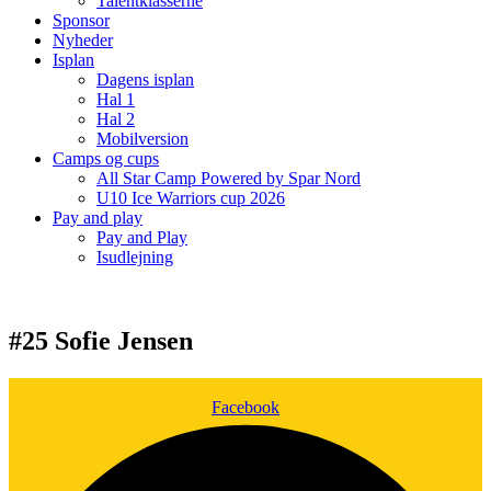
Talentklasserne
Sponsor
Nyheder
Isplan
Dagens isplan
Hal 1
Hal 2
Mobilversion
Camps og cups
All Star Camp Powered by Spar Nord
U10 Ice Warriors cup 2026
Pay and play
Pay and Play
Isudlejning
#25 Sofie Jensen
Facebook