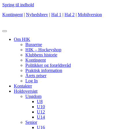
Spring til indhold
Kontingent
|
Nyhedsbrev
|
Hal 1
|
Hal 2
|
Mobilversion
Om HIK
Busserne
HIK – Hockeyshop
Klubbens historie
Kontingent
Politikker og forældreråd
Praktisk information
Årets priser
Log In
Kontakter
Holdoversigt
Ungdom
U8
U10
U12
U14
Senior
U16