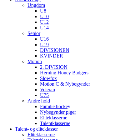
Ungdom
U8
U10
U12
U14
Senior
U16
U19
DIVISIONEN
KVINDER
Motion
2. DIVISION
Herning Honey Badgers
Slowfox
Motion C & Nybegynder
Veteran
U75
Andre hold
Familie hockey
Nybegynder piger
Eliteklasserne
Talentklasserne
Talent- og eliteklasser
Eliteklasserne