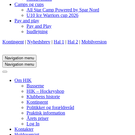
Camps og cups
All Star Camp Powered by Spar Nord
U10 Ice Warriors cup 2026
Pay and play
Pay and Play
Isudlejning
Kontingent
|
Nyhedsbrev
|
Hal 1
|
Hal 2
|
Mobilversion
Navigation menu
Navigation menu
Om HIK
Busserne
HIK – Hockeyshop
Klubbens historie
Kontingent
Politikker og forældreråd
Praktisk information
Årets priser
Log In
Kontakter
Holdoversigt