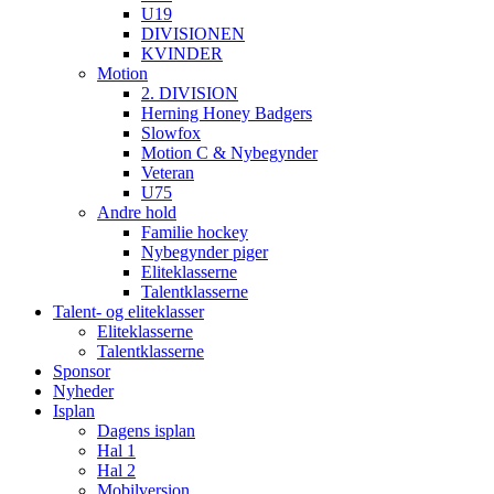
U19
DIVISIONEN
KVINDER
Motion
2. DIVISION
Herning Honey Badgers
Slowfox
Motion C & Nybegynder
Veteran
U75
Andre hold
Familie hockey
Nybegynder piger
Eliteklasserne
Talentklasserne
Talent- og eliteklasser
Eliteklasserne
Talentklasserne
Sponsor
Nyheder
Isplan
Dagens isplan
Hal 1
Hal 2
Mobilversion