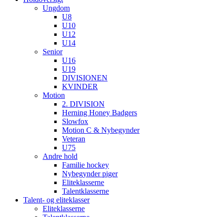
Ungdom
U8
U10
U12
U14
Senior
U16
U19
DIVISIONEN
KVINDER
Motion
2. DIVISION
Herning Honey Badgers
Slowfox
Motion C & Nybegynder
Veteran
U75
Andre hold
Familie hockey
Nybegynder piger
Eliteklasserne
Talentklasserne
Talent- og eliteklasser
Eliteklasserne