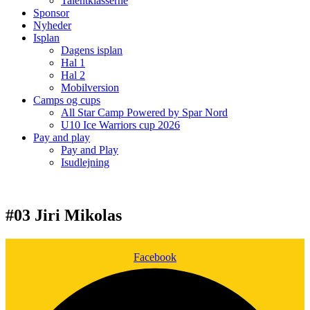
Talentklasserne
Sponsor
Nyheder
Isplan
Dagens isplan
Hal 1
Hal 2
Mobilversion
Camps og cups
All Star Camp Powered by Spar Nord
U10 Ice Warriors cup 2026
Pay and play
Pay and Play
Isudlejning
#03 Jiri Mikolas
Facebook