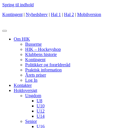
Spring til indhold
Kontingent
|
Nyhedsbrev
|
Hal 1
|
Hal 2
|
Mobilversion
Om HIK
Busserne
HIK – Hockeyshop
Klubbens historie
Kontingent
Politikker og forældreråd
Praktisk information
Årets priser
Log In
Kontakter
Holdoversigt
Ungdom
U8
U10
U12
U14
Senior
U16