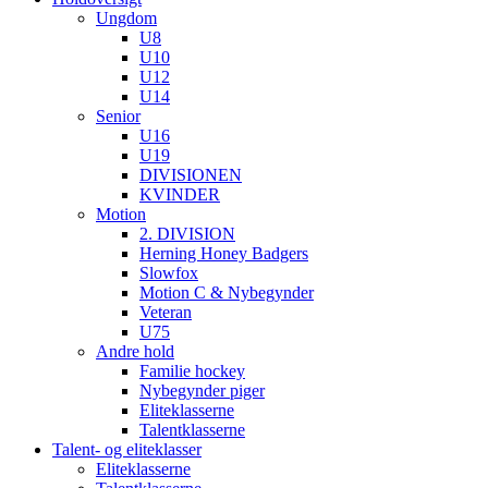
Ungdom
U8
U10
U12
U14
Senior
U16
U19
DIVISIONEN
KVINDER
Motion
2. DIVISION
Herning Honey Badgers
Slowfox
Motion C & Nybegynder
Veteran
U75
Andre hold
Familie hockey
Nybegynder piger
Eliteklasserne
Talentklasserne
Talent- og eliteklasser
Eliteklasserne