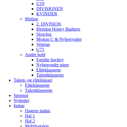
U19
DIVISIONEN
KVINDER
Motion
2. DIVISION
Herning Honey Badgers
Slowfox
Motion C & Nybegynder
Veteran
U75
Andre hold
Familie hockey
Nybegynder piger
Eliteklasserne
Talentklasserne
Talent- og eliteklasser
Eliteklasserne
Talentklasserne
Sponsor
Nyheder
Isplan
Dagens isplan
Hal 1
Hal 2
Mobilversion