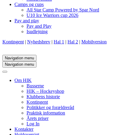
Camps og cups
All Star Camp Powered by Spar Nord
U10 Ice Warriors cup 2026
Pay and play
Pay and Play
Isudlejning
Kontingent
|
Nyhedsbrev
|
Hal 1
|
Hal 2
|
Mobilversion
Navigation menu
Navigation menu
Om HIK
Busserne
HIK – Hockeyshop
Klubbens historie
Kontingent
Politikker og forældreråd
Praktisk information
Årets priser
Log In
Kontakter
Holdoversigt