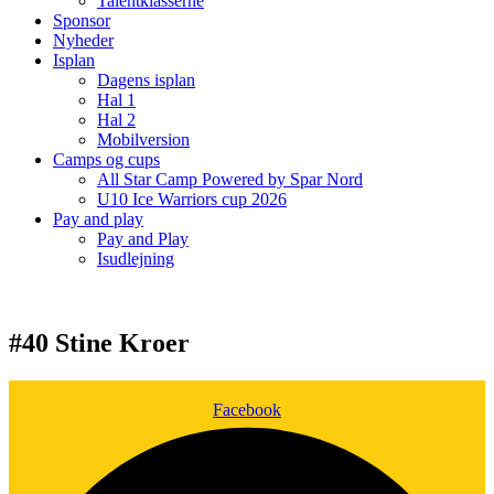
Talentklasserne
Sponsor
Nyheder
Isplan
Dagens isplan
Hal 1
Hal 2
Mobilversion
Camps og cups
All Star Camp Powered by Spar Nord
U10 Ice Warriors cup 2026
Pay and play
Pay and Play
Isudlejning
#40 Stine Kroer
Facebook