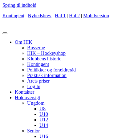
Spring til indhold
Kontingent
|
Nyhedsbrev
|
Hal 1
|
Hal 2
|
Mobilversion
Om HIK
Busserne
HIK – Hockeyshop
Klubbens historie
Kontingent
Politikker og forældreråd
Praktisk information
Årets priser
Log In
Kontakter
Holdoversigt
Ungdom
U8
U10
U12
U14
Senior
U16