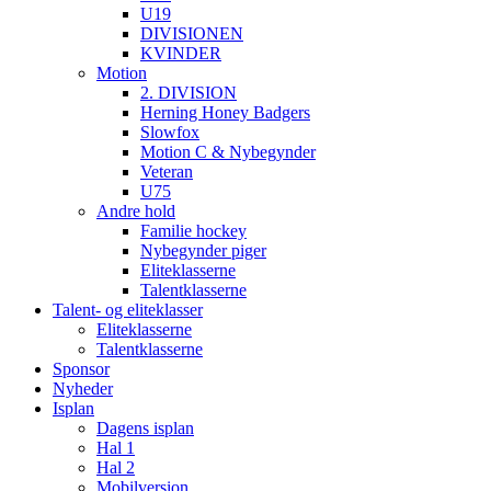
U19
DIVISIONEN
KVINDER
Motion
2. DIVISION
Herning Honey Badgers
Slowfox
Motion C & Nybegynder
Veteran
U75
Andre hold
Familie hockey
Nybegynder piger
Eliteklasserne
Talentklasserne
Talent- og eliteklasser
Eliteklasserne
Talentklasserne
Sponsor
Nyheder
Isplan
Dagens isplan
Hal 1
Hal 2
Mobilversion