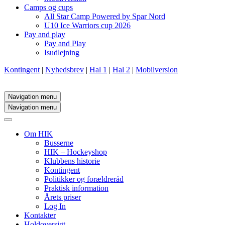
Camps og cups
All Star Camp Powered by Spar Nord
U10 Ice Warriors cup 2026
Pay and play
Pay and Play
Isudlejning
Kontingent
|
Nyhedsbrev
|
Hal 1
|
Hal 2
|
Mobilversion
Navigation menu
Navigation menu
Om HIK
Busserne
HIK – Hockeyshop
Klubbens historie
Kontingent
Politikker og forældreråd
Praktisk information
Årets priser
Log In
Kontakter
Holdoversigt