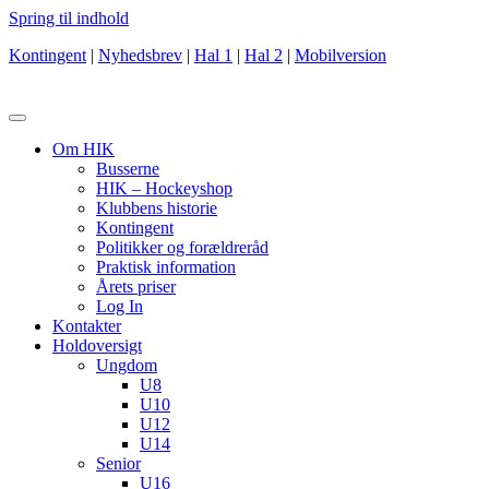
Spring til indhold
Kontingent
|
Nyhedsbrev
|
Hal 1
|
Hal 2
|
Mobilversion
Om HIK
Busserne
HIK – Hockeyshop
Klubbens historie
Kontingent
Politikker og forældreråd
Praktisk information
Årets priser
Log In
Kontakter
Holdoversigt
Ungdom
U8
U10
U12
U14
Senior
U16