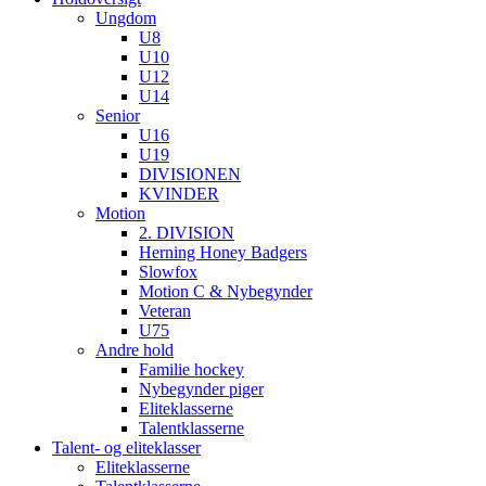
Ungdom
U8
U10
U12
U14
Senior
U16
U19
DIVISIONEN
KVINDER
Motion
2. DIVISION
Herning Honey Badgers
Slowfox
Motion C & Nybegynder
Veteran
U75
Andre hold
Familie hockey
Nybegynder piger
Eliteklasserne
Talentklasserne
Talent- og eliteklasser
Eliteklasserne