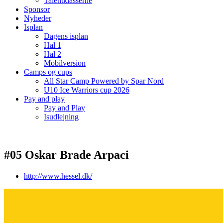
Talentklasserne
Sponsor
Nyheder
Isplan
Dagens isplan
Hal 1
Hal 2
Mobilversion
Camps og cups
All Star Camp Powered by Spar Nord
U10 Ice Warriors cup 2026
Pay and play
Pay and Play
Isudlejning
#05 Oskar Brade Arpaci
http://www.hessel.dk/